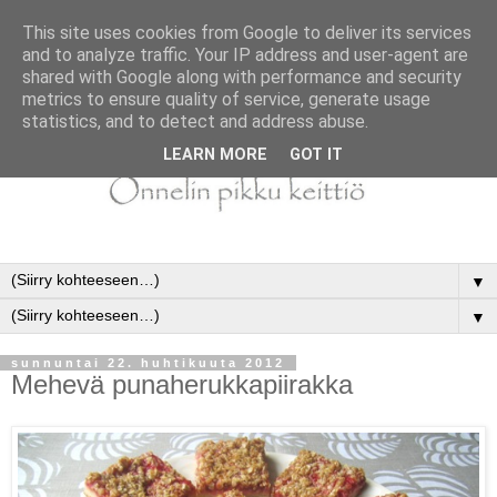
This site uses cookies from Google to deliver its services
and to analyze traffic. Your IP address and user-agent are
shared with Google along with performance and security
metrics to ensure quality of service, generate usage
statistics, and to detect and address abuse.
LEARN MORE
GOT IT
▼
▼
sunnuntai 22. huhtikuuta 2012
Mehevä punaherukkapiirakka