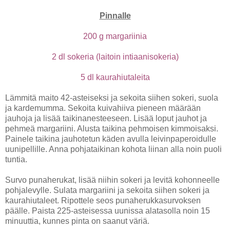
Pinnalle
200 g margariinia
2 dl sokeria (laitoin intiaanisokeria)
5 dl kaurahiutaleita
Lämmitä maito 42-asteiseksi ja sekoita siihen sokeri, suola
ja kardemumma. Sekoita kuivahiiva pieneen määrään
jauhoja ja lisää taikinanesteeseen. Lisää loput jauhot ja
pehmeä margariini. Alusta taikina pehmoisen kimmoisaksi.
Painele taikina jauhotetun käden avulla leivinpaperoidulle
uunipellille. Anna pohjataikinan kohota liinan alla noin puoli
tuntia.
Survo punaherukat, lisää niihin sokeri ja levitä kohonneelle
pohjalevylle. Sulata margariini ja sekoita siihen sokeri ja
kaurahiutaleet. Ripottele seos punaherukkasurvoksen
päälle. Paista 225-asteisessa uunissa alatasolla noin 15
minuuttia, kunnes pinta on saanut väriä.