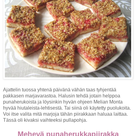
Ajattelin tuossa yhtenä päivänä vähän taas tyhjentää
pakkasen marjavarastoa. Halusin tehdä jotain helppoa
punaherukoista ja löysinkin hyvän ohjeen Melian Monta
hyvää hiutaleista-lehtisestä. Tai siinä oli käytetty puolukoita.
Voi itse valita mitä marjoja tähän piirakkaan haluaa laittaa.
Tässä oli kivaksi vaihteeksi pullapohja.
Mehevä punaherukkapiirakka