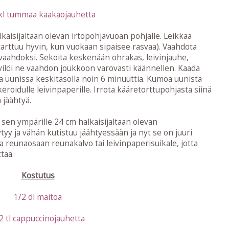
kl tummaa kaakaojauhetta
lkaisijaltaan olevan irtopohjavuoan pohjalle. Leikkaa
tarttuu hyvin, kun vuokaan sipaisee rasvaa). Vaahdota
 vaahdoksi. Sekoita keskenään ohrakas, leivinjauhe,
ivilöi ne vaahdon joukkoon varovasti käännellen. Kaada
a uunissa keskitasolla noin 6 minuuttia. Kumoa uunista
keroidulle leivinpaperille. Irrota kääretorttupohjasta siinä
 jäähtyä.
ta sen ympärille 24 cm halkaisijaltaan olevan
yy ja vähän kutistuu jäähtyessään ja nyt se on juuri
 reunaosaan reunakalvo tai leivinpaperisuikale, jotta
taa.
Kostutus
1/2 dl maitoa
2 tl cappuccinojauhetta