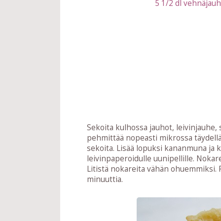
5 1/2 dl vehnäjauho
Sekoita kulhossa jauhot, leivinjauhe, 
pehmittää nopeasti mikrossa täydellä 
sekoita. Lisää lopuksi kananmuna ja ke
leivinpaperoidulle uunipellille. Nokar
Litistä nokareita vähän ohuemmiksi. 
minuuttia.