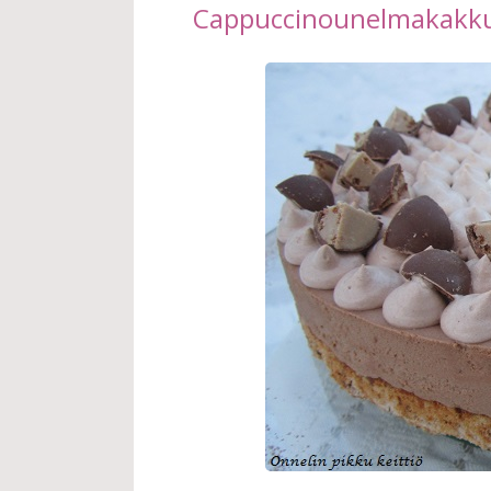
Cappuccinounelmakakk