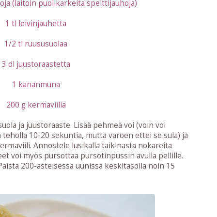
ja (laitoin puolikarkeita spelttijauhoja)
1 tl leivinjauhetta
1/2 tl ruususuolaa
3 dl juustoraastetta
1 kananmuna
200 g kermaviiliä
suola ja juustoraaste. Lisää pehmeä voi (voin voi
teholla 10-20 sekuntia, mutta varoen ettei se sula) ja
rmaviili. Annostele lusikalla taikinasta nokareita
eet voi myös pursottaa pursotinpussin avulla pellille.
Paista 200-asteisessa uunissa keskitasolla noin 15