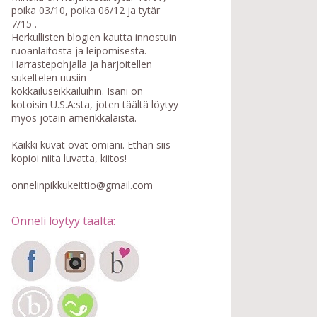
poika 03/10, poika 06/12 ja tytär
7/15 .
Herkullisten blogien kautta innostuin
ruoanlaitosta ja leipomisesta.
Harrastepohjalla ja harjoitellen
sukeltelen uusiin
kokkailuseikkailuihin. Isäni on
kotoisin U.S.A:sta, joten täältä löytyy
myös jotain amerikkalaista.
Kaikki kuvat ovat omiani. Ethän siis
kopioi niitä luvatta, kiitos!
onnelinpikkukeittio@gmail.com
Onneli löytyy täältä: