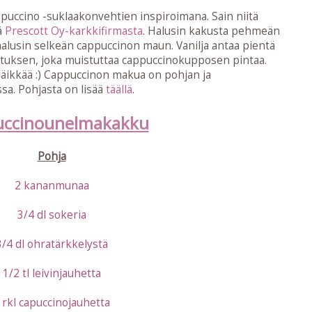
puccino -suklaakonvehtien inspiroimana. Sain niitä
ä
Prescott Oy-karkkifirmasta
. Halusin kakusta pehmeän
alusin selkeän cappuccinon maun. Vanilja antaa pientä
otuksen, joka muistuttaa cappuccinokupposen pintaa.
läikkää :) Cappuccinon makua on pohjan ja
sa. Pohjasta on lisää
täällä
.
uccinounelmakakku
Pohja
2 kananmunaa
3/4 dl sokeria
3/4 dl ohratärkkelystä
1/2 tl leivinjauhetta
 rkl capuccinojauhetta