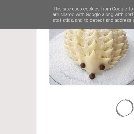
This site uses cookies from Google to d
are shared with Google along with perf
statistics, and to detect and address 