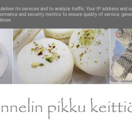
eliver its services and to analyze traffic. Your IP address and 
ormance and security metrics to ensure quality of service, gen
abuse.