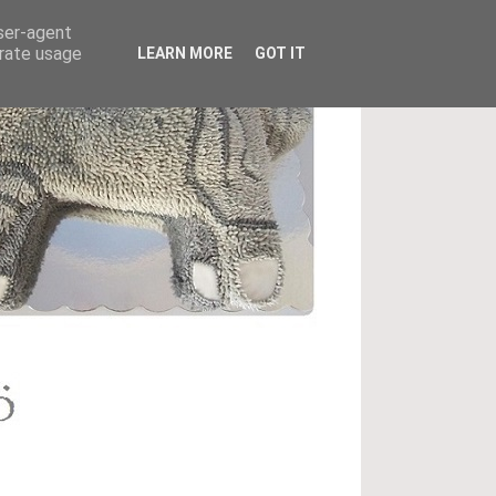
user-agent
erate usage
LEARN MORE
GOT IT