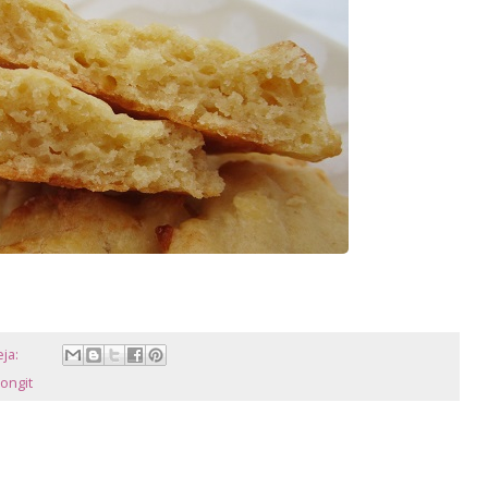
eja:
tongit
4