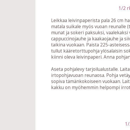
1/2 r
Leikkaa leivinpaperista pala 26 cm ha
matala suikale myös vuoan reunalle (
munat ja sokeri paksuksi, vaalekaksi
cappuccinojauhe ja kaakaojauhe ja si
taikina vuokaan. Paista 225-asteisess
tullut kääretorttupohja ylösalaisin so
kiinni oleva leivinpaperi. Anna pohjan
Aseta pohjalevy tarjoilualustalle. Lai
irtopohjavuoan reunaosa. Pohja vetäyt
sopiva tämänkokoiseen vuokaan. Laita
kakku on myöhemmin helpompi irrot
1/