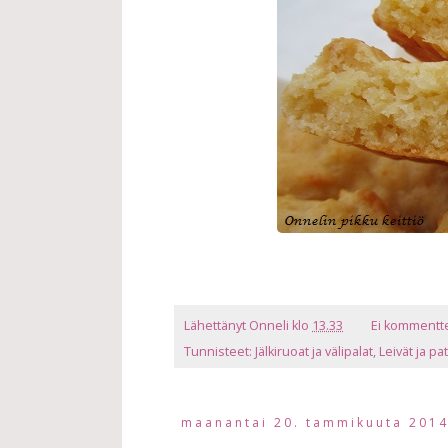
Lähettänyt
Onneli
klo
13.33
Ei kommentt
Tunnisteet:
Jälkiruoat ja välipalat
,
Leivät ja pa
maanantai 20. tammikuuta 201