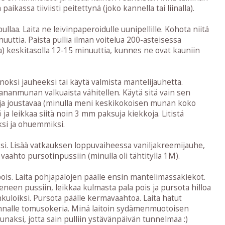
kassa tiiviisti peitettynä (joko kannella tai liinalla).
llaa. Laita ne leivinpaperoidulle uunipellille. Kohota niitä
uuttia. Paista pullia ilman voitelua 200-asteisessa
sa) keskitasolla 12-15 minuuttia, kunnes ne ovat kauniin
oksi jauheeksi tai käytä valmista mantelijauhetta.
ananmunan valkuaista vähitellen. Käytä sitä vain sen
 ja joustavaa (minulla meni keskikokoisen munan koko
ja leikkaa siitä noin 3 mm paksuja kiekkoja. Litistä
ksi ja ohuemmiksi.
si. Lisää vatkauksen loppuvaiheessa vaniljakreemijauhe,
i vaahto pursotinpussiin (minulla oli tähtitylla 1M).
 pois. Laita pohjapalojen päälle ensin mantelimassakiekot.
neen pussiin, leikkaa kulmasta pala pois ja pursota hilloa
uloiksi. Pursota päälle kermavaahtoa. Laita hatut
n pinnalle tomusokeria. Minä laitoin sydämenmuotoisen
unaksi, jotta sain pulliin ystävänpäivän tunnelmaa :)