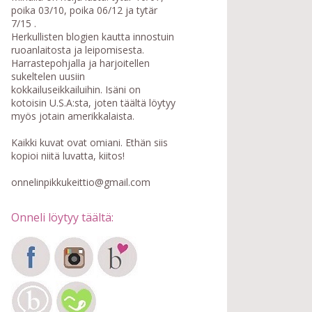
poika 03/10, poika 06/12 ja tytär
7/15 .
Herkullisten blogien kautta innostuin
ruoanlaitosta ja leipomisesta.
Harrastepohjalla ja harjoitellen
sukeltelen uusiin
kokkailuseikkailuihin. Isäni on
kotoisin U.S.A:sta, joten täältä löytyy
myös jotain amerikkalaista.
Kaikki kuvat ovat omiani. Ethän siis
kopioi niitä luvatta, kiitos!
onnelinpikkukeittio@gmail.com
Onneli löytyy täältä: