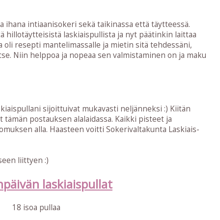
 ihana intiaanisokeri sekä taikinassa että täytteessä.
illotäytteisistä laskiaispullista ja nyt päätinkin laittaa
 oli resepti mantelimassalle ja mietin sitä tehdessäni,
 itse. Niin helppoa ja nopeaa sen valmistaminen on ja maku
iaispullani sijoittuivat mukavasti neljänneksi :) Kiitän
 tämän postauksen alalaidassa. Kaikki pisteet ja
omuksen alla. Haasteen voitti Sokerivaltakunta Laskiais-
en liittyen :)
päivän laskiaispullat
18 isoa pullaa