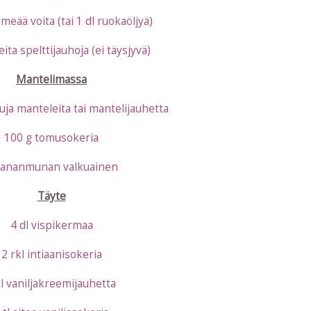
eää voita (tai 1 dl ruokaöljyä)
eita spelttijauhoja (ei täysjyvä)
Mantelimassa
uja manteleita tai mantelijauhetta
100 g tomusokeria
kananmunan valkuainen
Täyte
4 dl vispikermaa
2 rkl intiaanisokeria
tl vaniljakreemijauhetta