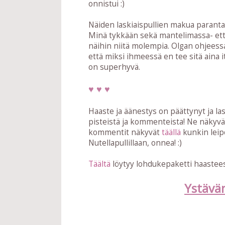
onnistui :)
Näiden laskiaispullien makua parantaa
Minä tykkään sekä mantelimassa- että h
näihin niitä molempia. Olgan ohjeessa
että miksi ihmeessä en tee sitä aina
on superhyvä.
♥ ♥ ♥
Haaste ja äänestys on päättynyt ja lask
pisteistä ja kommenteista! Ne näkyvät
kommentit näkyvät
täällä
kunkin leip
Nutellapullillaan, onnea! :)
Täältä
löytyy lohdukepaketti haasteese
Ystävän