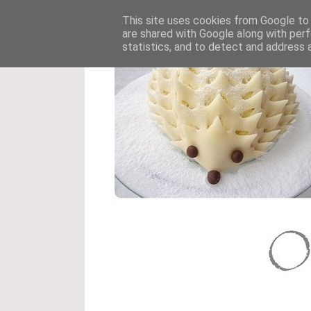
This site uses cookies from Google to d
are shared with Google along with perf
statistics, and to detect and address 