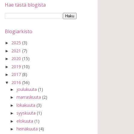
Hae tästä blogista
Blogiarkisto
2025
(3)
►
2021
(7)
►
2020
(15)
►
2019
(10)
►
2017
(8)
►
2016
(56)
▼
joulukuuta
(1)
►
marraskuuta
(2)
►
lokakuuta
(3)
►
syyskuuta
(1)
►
elokuuta
(1)
►
heinäkuuta
(4)
►