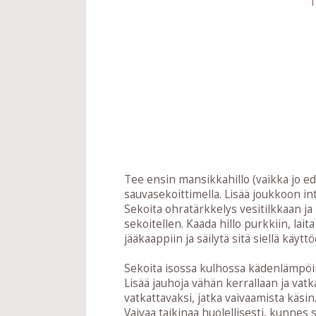
1
Tee ensin mansikkahillo (vaikka jo ed
sauvasekoittimella. Lisää joukkoon i
Sekoita ohratärkkelys vesitilkkaan ja 
sekoitellen. Kaada hillo purkkiin, laita
jääkaappiin ja säilytä sitä siellä käytt
Sekoita isossa kulhossa kädenlämpöin
Lisää jauhoja vähän kerrallaan ja vatk
vatkattavaksi, jatka vaivaamista käsi
Vaivaa taikinaa huolellisesti, kunnes