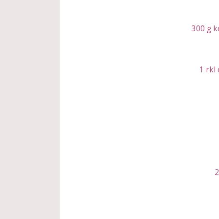
300 g k
1 rkl
2