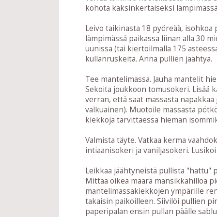
kohota kaksinkertaiseksi lämpimässä pai
Leivo taikinasta 18 pyöreää, isohkoa pu
lämpimässä paikassa liinan alla 30 min
uunissa (tai kiertoilmalla 175 astees
kullanruskeita. Anna pullien jäähtyä.
Tee mantelimassa. Jauha mantelit hien
Sekoita joukkoon tomusokeri. Lisää k
verran, että saat massasta napakkaa
valkuainen). Muotoile massasta pötkö 
kiekkoja tarvittaessa hieman isommi
Valmista täyte. Vatkaa kerma vaahdok
intiaanisokeri ja vaniljasokeri. Lusiko
Leikkaa jäähtyneistä pullista "hattu"
Mittaa oikea määrä mansikkahilloa pie
mantelimassakiekkojen ympärille renk
takaisin paikoilleen. Siivilöi pullie
paperipalan ensin pullan päälle sablu