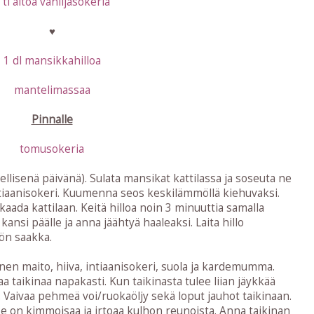
 tl aitoa vaniljasokeria
♥
1 dl mansikkahilloa
mantelimassaa
Pinnalle
tomusokeria
ellisenä päivänä). Sulata mansikat kattilassa ja soseuta ne
ntiaanisokeri. Kuumenna seos keskilämmöllä kiehuvaksi.
kaada kattilaan. Keitä hilloa noin 3 minuuttia samalla
 kansi päälle ja anna jäähtyä haaleaksi. Laita hillo
öön saakka.
en maito, hiiva, intiaanisokeri, suola ja kardemumma.
aa taikinaa napakasti. Kun taikinasta tulee liian jäykkää
n. Vaivaa pehmeä voi/ruokaöljy sekä loput jauhot taikinaan.
 se on kimmoisaa ja irtoaa kulhon reunoista. Anna taikinan