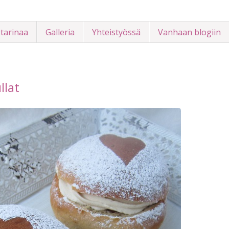
 tarinaa
Galleria
Yhteistyössä
Vanhaan blogiin
llat