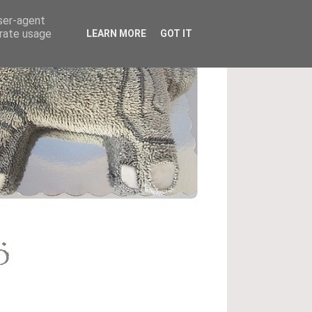
user-agent
erate usage
LEARN MORE
GOT IT