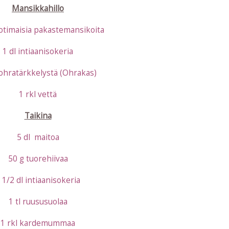
Mansikkahillo
otimaisia pakastemansikoita
1 dl intiaanisokeria
 ohratärkkelystä (Ohrakas)
1 rkl vettä
Taikina
5 dl maitoa
50 g tuorehiivaa
 1/2 dl intiaanisokeria
1 tl ruususuolaa
1 rkl kardemummaa