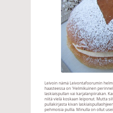
Leivoin nämä Leivontafoorumin helm
haasteessa on 'Helmikuinen perinnele
laskiaispullan vai karjalanpiirakan. Ka
niitä vielä koskaan leiponut. Mutta si
pullakirjasta kivan laskiaispullaohjeen
pehmoisia pullia. Minulla on ollut us