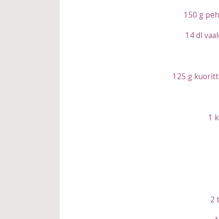
150 g pehm
14 dl vaal
125 g kuoritt
1 
2 