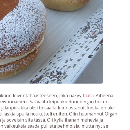
ikuun leivontahaasteeseen, joka näkyy
täällä
. Aiheena
ivonnainen'. Sai valita leipooko Runebergin tortun,
rjalanpiirakka olisi toisaalta kiinnostanut, koska en ole
lti laskiaispulla houkutteli eniten. Olin huomannut Olgan
 ja sovelsin sitä tässä. Oli kyllä ihanan meheviä ja
ein vaikeuksia saada pullista pehmoisia, mutta nyt se