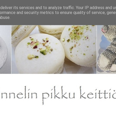
eliver its services and to analyze traffic. Your IP address and 
ormance and security metrics to ensure quality of service, gen
abuse.