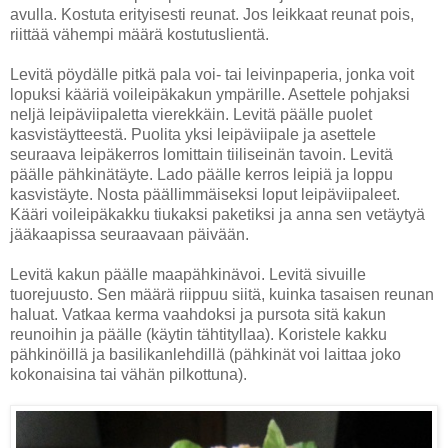
avulla. Kostuta erityisesti reunat. Jos leikkaat reunat pois,
riittää vähempi määrä kostutuslientä.
Levitä pöydälle pitkä pala voi- tai leivinpaperia, jonka voit
lopuksi kääriä voileipäkakun ympärille. Asettele pohjaksi
neljä leipäviipaletta vierekkäin. Levitä päälle puolet
kasvistäytteestä. Puolita yksi leipäviipale ja asettele
seuraava leipäkerros lomittain tiiliseinän tavoin. Levitä
päälle pähkinätäyte. Lado päälle kerros leipiä ja loppu
kasvistäyte. Nosta päällimmäiseksi loput leipäviipaleet.
Kääri voileipäkakku tiukaksi paketiksi ja anna sen vetäytyä
jääkaapissa seuraavaan päivään.
Levitä kakun päälle maapähkinävoi. Levitä sivuille
tuorejuusto. Sen määrä riippuu siitä, kuinka tasaisen reunan
haluat. Vatkaa kerma vaahdoksi ja pursota sitä kakun
reunoihin ja päälle (käytin tähtityllaa). Koristele kakku
pähkinöillä ja basilikanlehdillä (pähkinät voi laittaa joko
kokonaisina tai vähän pilkottuna).