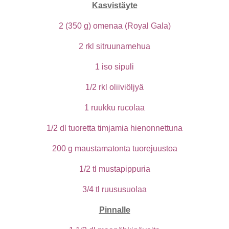
Kasvistäyte
2 (350 g) omenaa (Royal Gala)
2 rkl sitruunamehua
1 iso sipuli
1/2 rkl oliiviöljyä
1 ruukku rucolaa
1/2 dl tuoretta timjamia hienonnettuna
200 g maustamatonta tuorejuustoa
1/2 tl mustapippuria
3/4 tl ruususuolaa
Pinnalle