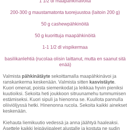
1 1/2 dl maapähkinävoita
200-300 g maustamatonta tuorejuustoa (laitoin 200 g)
50 g cashewpähkinöitä
50 g kuorittuja maapähkinöitä
1-1 1/2 dl vispikermaa
basilikanlehtiä (rucolaa olisin laittanut, mutta en saanut sitä
enää)
Valmista
pähkinätäyte
sekoittamalla maapähkinävoi ja
ranskankerma keskenään. Valmista sitten
kasvistäyte
.
Kuori omenat, poista siemenkodat ja leikkaa hyvin pieniksi
kuutioiksi. Sekoita heti joukkoon sitruunamehu tummumisen
estämiseksi. Kuori sipuli ja hienonna se. Kuullota pannulla
oliiviöljyssä hetki. Hinenonna rucola. Sekoita kaikki ainekset
keskenään.
Kiehauta liemikuutio vedessä ja anna jäähtyä haaleaksi.
Asettele kaikki leipäviipaleet alustalle ja kostuta ne sudin