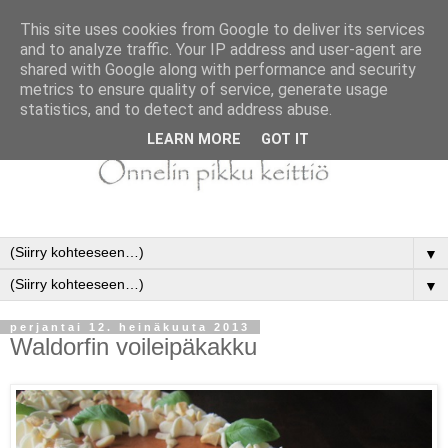
This site uses cookies from Google to deliver its services
and to analyze traffic. Your IP address and user-agent are
shared with Google along with performance and security
metrics to ensure quality of service, generate usage
statistics, and to detect and address abuse.
LEARN MORE
GOT IT
▼
▼
perjantai 12. heinäkuuta 2013
Waldorfin voileipäkakku