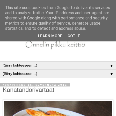
This site uses cookies from Google to deliver its services
and to analyze traffic. Your IP address and user-agent are
shared with Google along with performance and security
metrics to ensure quality of service, generate usage
statistics, and to detect and address abuse.
LEARN MORE
GOT IT
▼
▼
keskiviikko 18. syyskuuta 2013
Kanatandorivartaat