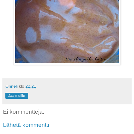
Onneli
klo
22.21
Jaa muille
Ei kommentteja:
Lähetä kommentti