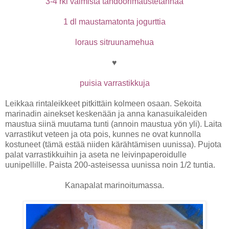
3-4 rkl valmista tandoorimaustetahnaa
1 dl maustamatonta jogurttia
loraus sitruunamehua
♥
puisia varrastikkuja
Leikkaa rintaleikkeet pitkittäin kolmeen osaan. Sekoita
marinadin ainekset keskenään ja anna kanasuikaleiden
maustua siinä muutama tunti (annoin maustua yön yli). Laita
varrastikut veteen ja ota pois, kunnes ne ovat kunnolla
kostuneet (tämä estää niiden kärähtämisen uunissa). Pujota
palat varrastikkuihin ja aseta ne leivinpaperoidulle
uunipellille. Paista 200-asteisessa uunissa noin 1/2 tuntia.
Kanapalat marinoitumassa.