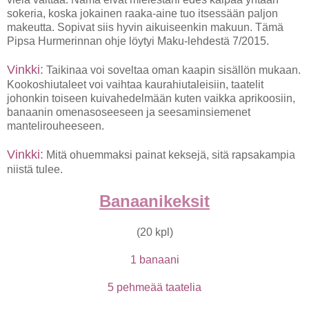
sokeria, koska jokainen raaka-aine tuo itsessään paljon
makeutta. Sopivat siis hyvin aikuiseenkin makuun. Tämä
Pipsa Hurmerinnan ohje löytyi Maku-lehdestä 7/2015.
Vinkki:
Taikinaa voi soveltaa oman kaapin sisällön mukaan.
Kookoshiutaleet voi vaihtaa kaurahiutaleisiin, taatelit
johonkin toiseen kuivahedelmään kuten vaikka aprikoosiin,
banaanin omenasoseeseen ja seesaminsiemenet
mantelirouheeseen.
Vinkki:
Mitä ohuemmaksi painat keksejä, sitä rapsakampia
niistä tulee.
Banaanikeksit
(20 kpl)
1 banaani
5 pehmeää taatelia