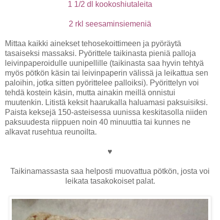
1 1/2 dl kookoshiutaleita
2 rkl seesaminsiemeniä
Mittaa kaikki ainekset tehosekoittimeen ja pyöräytä
tasaiseksi massaksi. Pyörittele taikinasta pieniä palloja
leivinpaperoidulle uunipellille (taikinasta saa hyvin tehtyä
myös pötkön käsin tai leivinpaperin välissä ja leikattua sen
paloihin, jotka sitten pyörittelee palloiksi). Pyörittelyn voi
tehdä kostein käsin, mutta ainakin meillä onnistui
muutenkin. Litistä keksit haarukalla haluamasi paksuisiksi.
Paista keksejä 150-asteisessa uunissa keskitasolla niiden
paksuudesta riippuen noin 40 minuuttia tai kunnes ne
alkavat rusehtua reunoilta.
♥
Taikinamassasta saa helposti muovattua pötkön, josta voi
leikata tasakokoiset palat.