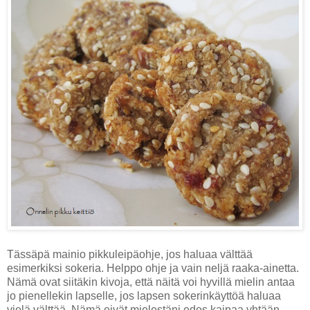
Tässäpä mainio pikkuleipäohje, jos haluaa välttää
esimerkiksi sokeria. Helppo ohje ja vain neljä raaka-ainetta.
Nämä ovat siitäkin kivoja, että näitä voi hyvillä mielin antaa
jo pienellekin lapselle, jos lapsen sokerinkäyttöä haluaa
vielä välttää. Nämä eivät mielestäni edes kaipaa yhtään