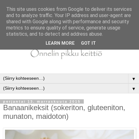
This site uses cookies from Google to deliver its services
and to analyze traffic. Your IP address and user-agent are
shared with Google along with performance and security
metrics to ensure quality of service, generate usage
statistics, and to detect and address abuse.
LEARN MORE
GOT IT
▼
▼
perjantai 13. marraskuuta 2015
Banaanikeksit (sokeriton, gluteeniton,
munaton, maidoton)