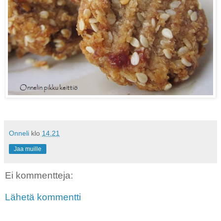
Onneli
klo
14.21
Jaa muille
Ei kommentteja:
Lähetä kommentti