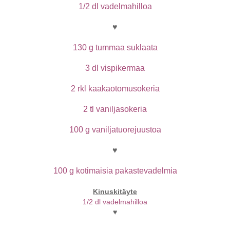
1/2 dl vadelmahilloa
♥
130 g tummaa suklaata
3 dl vispikermaa
2 rkl kaakaotomusokeria
2 tl vaniljasokeria
100 g vaniljatuorejuustoa
♥
100 g kotimaisia pakastevadelmia
Kinuskitäyte
1/2 dl vadelmahilloa
♥