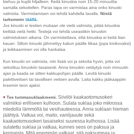
kiehuu ja kuplii hiljalleen. Keitä kinuskia noin 15-20 minuuttia
samalla sekoitellen. Paras tapa on varmistaa aina onko kinuski
valmista. Varmistamisen voi tehdä kahdella tavalla.
Niistä
tarkemmin
täällä
.
Jos kinuski ei testien mukaan ole vielä valmista, pitää kinuskia
keittää vielä hetki. Testejä voi tehdä useastikin kinuskin
valmistuksen aikana. On varmistettava, että kinuskia ei keitä liian
kauan. Silloin kinuski jähmettyy kakun päälle liikaa (jopa kivikovaksi)
ja leikkaaminen voi olla hankalaa.
Kun kinuski on valmista, niin
lisää voi ja sekoita hyvin, jotta voi
sekoittuu kinuskiin tasaisesti. Anna kinuskin vetäytyä noin minuutin
ajan ja kaada se sitten kakkupohjan päälle. Levitä kinuski
palettiveitsen tai tavallisen veitsen avulla. Laita kakku jääkaappiin
kreemin teon ajaksi.
Siivilöi kaakaotomusokeri
♥
Tee tummasuklaakreemi.
valmiiksi erilliseen kulhoon. Sulata suklaa joko mikrossa
miedolla lämmöllä tai vesihauteessa. Anna suklaan hieman
jäähtyä. Vatkaa voi, maito, vaniljauute sekä
kaakaotomusokeri tasaiseksi suuressa kulhossa. Lisää
sulatettu suklaa ja vatkaa, kunnes seos on paksua ja
kermaista. Mitä enemmän vatkaat, sitä paksumpaa ja