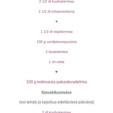
2 1/2 dl kuohukermaa
2 1/2 dl intiaanisokeria
♥
1 1/2 dl vispikermaa
100 g vaniljatuorejuustoa
2 liivatelehteä
1 rkl vettä
♥
100 g kotimaisia pakastevadelmia
Kinuskikuorrutus
(voi tehdä jo tarjoilua edeltävänä päivänä)
2 dl kuohukermaa