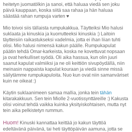
heitetyn juomatölkin ja sanoi, että haluaa viedä sen joku
päivä kauppaan, koska siitä saa rahaa ja hän haluaa
säästää rahan rumpuja varten ♥
Mio toivoi siis tällaista rumpukakkua. Täytteiksi Mio halusi
suklaata ja kinuskia ja kuorrutteeksi kinuskia :) Laitoin
täytteisiin raikastukseksi vadelmia, jotta ei ihan liian tuhti
olisi. Mio halusi nimensä kakun päälle. Rumpukapulat
päätin tehdä Omar-karkeista, koska ne kovettuvat nopsaan
ja ovat herkulliset syödä. Oli aika hassua, kun olin juuri
saanut kapulat valmiiksi ja ne oli keittiön sivupöydällä, niin
meinasin nappaista kapulat kouraan ja viedä sinne missä
säilytämme rumpukapuloita. Nuo kun ovat niin samanväriset
kuin ne oikeat :)
Käytin suklaanimeen samaa mallia, jonka tein
tähän
kitarakakkuun. Sen tein Miolle 2-vuotissynttäreille :) Kakusta
olisi voinut tehdä vaikka kuinka yksityiskohtaisen, mutta nyt
tein aika pelkistetyn rummun.
Huom!
Kinuski kannattaa keittää jo kakun täyttöä
edeltävänä päivänä, tai heti täyttöpäivän aamuna, jotta se