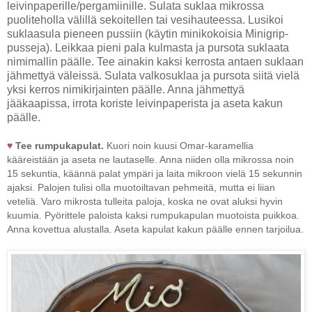
leivinpaperille/pergamiinille. Sulata suklaa mikrossa
puoliteholla välillä sekoitellen tai vesihauteessa. Lusikoi
suklaasula pieneen pussiin (käytin minikokoisia Minigrip-
pusseja). Leikkaa pieni pala kulmasta ja pursota suklaata
nimimallin päälle. Tee ainakin kaksi kerrosta antaen suklaan
jähmettyä väleissä. Sulata valkosuklaa ja pursota siitä vielä
yksi kerros nimikirjainten päälle. Anna jähmettyä
jääkaapissa, irrota koriste leivinpaperista ja aseta kakun
päälle.
♥
Tee rumpukapulat.
Kuori noin kuusi Omar-karamellia
kääreistään ja aseta ne lautaselle. Anna niiden olla mikrossa noin
15 sekuntia, käännä palat ympäri ja laita mikroon vielä 15 sekunnin
ajaksi. Palojen tulisi olla muotoiltavan pehmeitä, mutta ei liian
veteliä. Varo mikrosta tulleita paloja, koska ne ovat aluksi hyvin
kuumia. Pyörittele paloista kaksi rumpukapulan muotoista puikkoa.
Anna kovettua alustalla. Aseta kapulat kakun päälle ennen tarjoilua.