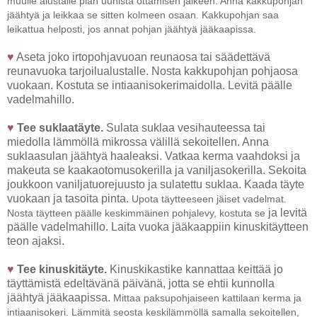
muulle alustalle pian uunista ottamisen jälkeen.
Anna kakkupohjan
jäähtyä ja leikkaa se sitten kolmeen osaan. Kakkupohjan saa
leikattua helposti, jos annat pohjan jäähtyä jääkaapissa.
♥
Aseta joko irtopohjavuoan reunaosa tai säädettävä
reunavuoka tarjoilualustalle. Nosta kakkupohjan pohjaosa
vuokaan. Kostuta se intiaanisokerimaidolla. Levitä päälle
vadelmahillo.
♥
Tee suklaatäyte.
Sulata suklaa vesihauteessa tai
miedolla lämmöllä mikrossa välillä sekoitellen. Anna
suklaasulan jäähtyä haaleaksi. Vatkaa kerma vaahdoksi ja
makeuta se kaakaotomusokerilla ja vaniljasokerilla. Sekoita
joukkoon vaniljatuorejuusto ja sulatettu suklaa. Kaada täyte
vuokaan ja tasoita pinta.
Upota täytteeseen jäiset vadelmat.
ja levitä
Nosta täytteen päälle keskimmäinen pohjalevy, kostuta se
päälle vadelmahillo. Laita vuoka jääkaappiin kinuskitäytteen
teon ajaksi.
♥
Tee kinuskitäyte.
Kinuskikastike kannattaa keittää jo
täyttämistä edeltävänä päivänä, jotta se ehtii kunnolla
jäähtyä jääkaapissa.
Mittaa paksupohjaiseen kattilaan kerma ja
intiaanisokeri. Lämmitä seosta keskilämmöllä samalla sekoitellen,