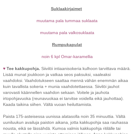
Suklaakirjaimet
muutama pala tummaa suklaata
muutama pala valkosuklaata
Rumpukapulat
noin 6 kpl Omar-karamellia
♥
Tee kakkupohja.
Siivilöi intiaanisokeria kulhoon tarvittava määrä.
Lisää munat joukkoon ja vatkaa seos paksuksi, vaaleaksi
vaahdoksi. Vaahdotukseen saattaa mennä vähän enemmän aikaa
kuin tavallista sokeria + munia vaahdotettaessa. Siivilöi jauhot
varovasti käännellen vaahdon sekaan. Voitele ja jauhota
irtopohjavuoka (reunavuokaa ei tarvitse voidella eikä jauhottaa).
Kaada taikina siihen. Vältä vuoan heiluttamista.
Paista
175-asteisessa uunissa alatasolla noin 35 minuuttia
. Vältä
uuniluukun availuja paiston aikana, jotta kakkupohja saa rauhassa
nousta, eikä se lässähdä. Kumoa valmis kakkupohja ritilälle tai