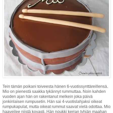
Tein tämän poikani toiveesta hänen 6-vuotissynttäreillensä.
Mio on pienestä saakka tykännyt rummuttaa. Noin kahden
vuoden ajan hän on rakentanut melkein joka päivä
jonkinlaisen rumpusetin. Hän sai 4-vuotislahjaksi oikeat
rumpukapulat, mutta oikeat rummut saavat vielä odottaa. Mio
haaveilee niistä kovasti. Hän noukki kerran tyhjän maahan