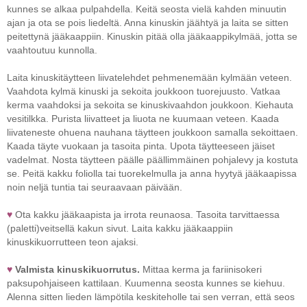
kunnes se alkaa pulpahdella. Keitä seosta vielä kahden minuutin
ajan ja ota se pois liedeltä. Anna kinuskin jäähtyä ja laita se sitten
peitettynä jääkaappiin. Kinuskin pitää olla jääkaappikylmää, jotta se
vaahtoutuu kunnolla.
Laita kinuskitäytteen liivatelehdet pehmenemään kylmään veteen.
Vaahdota kylmä kinuski ja sekoita joukkoon tuorejuusto. Vatkaa
kerma vaahdoksi ja sekoita se kinuskivaahdon joukkoon. Kiehauta
vesitilkka. Purista liivatteet ja liuota ne kuumaan veteen. Kaada
liivateneste ohuena nauhana täytteen joukkoon samalla sekoittaen.
Kaada täyte vuokaan ja tasoita pinta. Upota täytteeseen jäiset
vadelmat. Nosta täytteen päälle päällimmäinen pohjalevy ja kostuta
se.
Peitä kakku foliolla tai tuorekelmulla ja anna hyytyä jääkaapissa
noin neljä tuntia tai seuraavaan päivään.
♥
Ota kakku jääkaapista ja irrota reunaosa. Tasoita
tarvittaessa
(paletti)veitsellä kakun sivut. Laita kakku jääkaappiin
kinuskikuorrutteen teon ajaksi.
♥
Valmista kinuskikuorrutus.
Mittaa kerma ja fariinisokeri
paksupohjaiseen kattilaan. Kuumenna seosta kunnes se kiehuu.
Alenna sitten lieden lämpötila keskiteholle tai sen verran, että seos