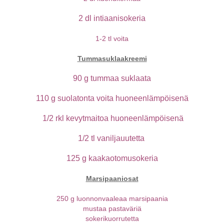
2 dl intiaanisokeria
1-2 tl voita
Tummasuklaakreemi
90 g tummaa suklaata
110 g suolatonta voita huoneenlämpöisenä
1/2 rkl kevytmaitoa huoneenlämpöisenä
1/2 tl vaniljauutetta
125 g kaakaotomusokeria
Marsipaaniosat
250 g luonnonvaaleaa marsipaania
mustaa pastaväriä
sokerikuorrutetta