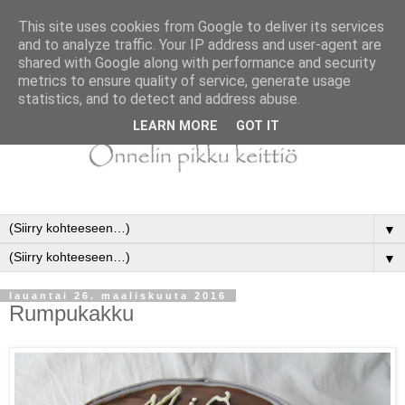
This site uses cookies from Google to deliver its services
and to analyze traffic. Your IP address and user-agent are
shared with Google along with performance and security
metrics to ensure quality of service, generate usage
statistics, and to detect and address abuse.
LEARN MORE
GOT IT
▼
▼
lauantai 26. maaliskuuta 2016
Rumpukakku