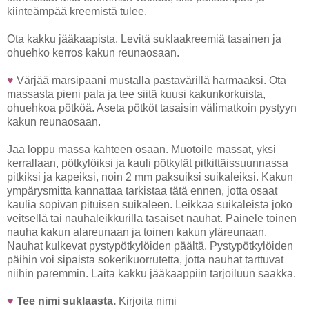
kiinteämpää kreemistä tulee.
Ota kakku jääkaapista. Levitä suklaakreemiä tasainen ja
ohuehko kerros kakun reunaosaan.
♥
Värjää marsipaani mustalla pastavärillä harmaaksi. Ota
massasta pieni pala ja tee siitä kuusi kakunkorkuista,
ohuehkoa pötköä. Aseta pötköt tasaisin välimatkoin pystyyn
kakun reunaosaan.
Jaa loppu massa kahteen osaan. Muotoile massat, yksi
kerrallaan, pötkylöiksi ja kauli pötkylät pitkittäissuunnassa
pitkiksi ja kapeiksi, noin 2 mm paksuiksi suikaleiksi. Kakun
ympärysmitta kannattaa tarkistaa tätä ennen, jotta osaat
kaulia sopivan pituisen suikaleen. Leikkaa suikaleista joko
veitsellä tai nauhaleikkurilla tasaiset nauhat. Painele toinen
nauha kakun alareunaan ja toinen kakun yläreunaan.
Nauhat kulkevat pystypötkylöiden päältä. Pystypötkylöiden
päihin voi sipaista sokerikuorrutetta, jotta nauhat tarttuvat
niihin paremmin. Laita kakku jääkaappiin tarjoiluun saakka.
♥
Tee nimi suklaasta.
Kirjoita nimi