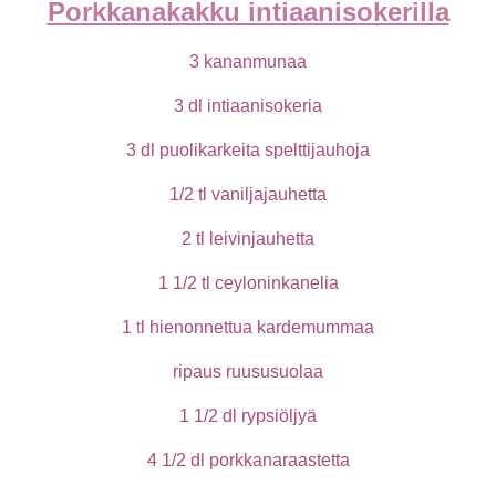
Porkkanakakku intiaanisokerilla
3 kananmunaa
3 dl intiaanisokeria
3 dl puolikarkeita spelttijauhoja
1/2 tl vaniljajauhetta
2 tl leivinjauhetta
1 1/2 tl ceyloninkanelia
1 tl hienonnettua kardemummaa
ripaus ruususuolaa
1 1/2 dl rypsiöljyä
4 1/2 dl porkkanaraastetta