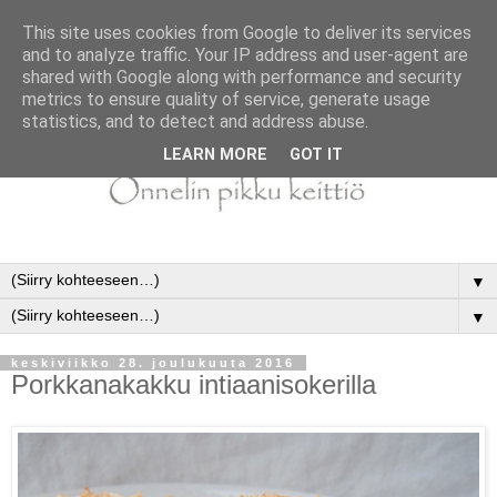
This site uses cookies from Google to deliver its services
and to analyze traffic. Your IP address and user-agent are
shared with Google along with performance and security
metrics to ensure quality of service, generate usage
statistics, and to detect and address abuse.
LEARN MORE
GOT IT
▼
▼
keskiviikko 28. joulukuuta 2016
Porkkanakakku intiaanisokerilla