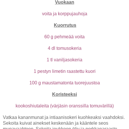
Vuokaan
voita ja korppujauhoja
Kuorrutus
60 g pehmeää voita
4 dl tomusokeria
1 tl vaniljasokeria
1 pestyn limetin raastettu kuori
100 g maustamatonta tuorejuustoa
Koristeeksi
kookoshiutaleita (värjäsin oranssilla tomuvärillä)
Vatkaa kananmunat ja intiaanisokeri kuohkeaksi vaahdoksi.
Sekoita kuivat ainekset keskenään ja kääntele seos
munavaahtoon. Sekoita joukkoon öljy ja porkkanaraaste.