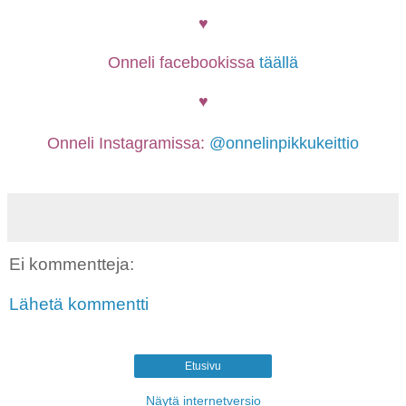
♥
Onneli facebookissa
täällä
♥
Onneli Instagramissa:
@onnelinpikkukeittio
Ei kommentteja:
Lähetä kommentti
Etusivu
Näytä internetversio