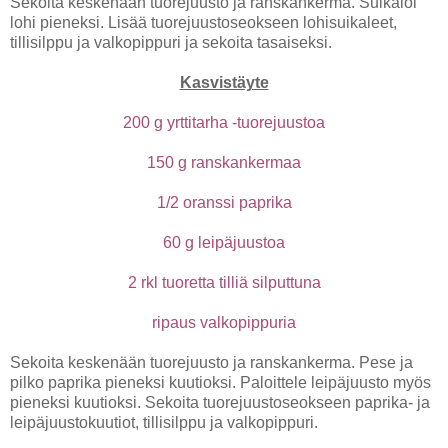
Sekoita keskenään tuorejuusto ja ranskankerma. Suikaloi
lohi pieneksi. Lisää tuorejuustoseokseen lohisuikaleet,
tillisilppu ja valkopippuri ja sekoita tasaiseksi.
Kasvistäyte
200 g yrttitarha -tuorejuustoa
150 g ranskankermaa
1/2 oranssi paprika
60 g leipäjuustoa
2 rkl tuoretta tilliä silputtuna
ripaus valkopippuria
Sekoita keskenään tuorejuusto ja ranskankerma. Pese ja
pilko paprika pieneksi kuutioksi. Paloittele leipäjuusto myös
pieneksi kuutioksi. Sekoita tuorejuustoseokseen paprika- ja
leipäjuustokuutiot, tillisilppu ja valkopippuri.