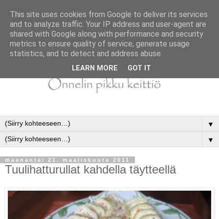
This site uses cookies from Google to deliver its services
and to analyze traffic. Your IP address and user-agent are
shared with Google along with performance and security
metrics to ensure quality of service, generate usage
statistics, and to detect and address abuse.
LEARN MORE
GOT IT
▼
▼
maanantai 21. maaliskuuta 2011
Tuulihatturullat kahdella täytteellä