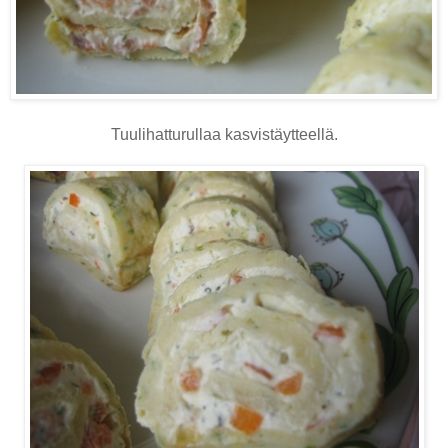
Tuulihatturullaa kasvistäytteellä.