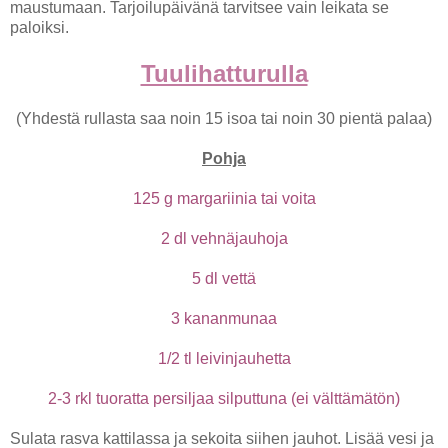
maustumaan. Tarjoilupäivänä tarvitsee vain leikata se
paloiksi.
Tuulihatturulla
(Yhdestä rullasta saa noin 15 isoa tai noin 30 pientä palaa)
Pohja
125 g margariinia tai voita
2 dl vehnäjauhoja
5 dl vettä
3 kananmunaa
1/2 tl leivinjauhetta
2-3 rkl tuoratta persiljaa silputtuna (ei välttämätön)
Sulata rasva kattilassa ja sekoita siihen jauhot. Lisää vesi ja