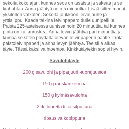
sekoita koko ajan, kunnes seos on tasaista ja sakeaa ja se
kiahahtaa. Anna jäähtyä noin 5 minuuttia. Lisää sitten munat
yksitellen vatkaten. Sekoita joukkoon leivinjauhe ja
yrttisilppu. Kaada taikina leivinpaperoidulle uunipellille.
Paista 225-asteisessa uunissa noin 20 minuuttia, tai kunnes
pinta on kullanruskea. Anna levyn jäähtyä pari minuuttia ja
kumoa se sitten pöydällä olevan leivinpaperin päälle. Irrota
paistoleivinpaperi ja anna levyn jäähtyä. Tee sillä aikaa
täyte. Tässä kaksi vaihtoehtoa. Kinkkutäytekin sopisi hyvin.
Savulohitäyte
200 g savulohi ja piparjuuri -tuorejuustoa
150 g ranskankermaa
150 g kylmäsavulohta
2 rkl tuoretta tilliä silputtuna
ripaus valkopippuria