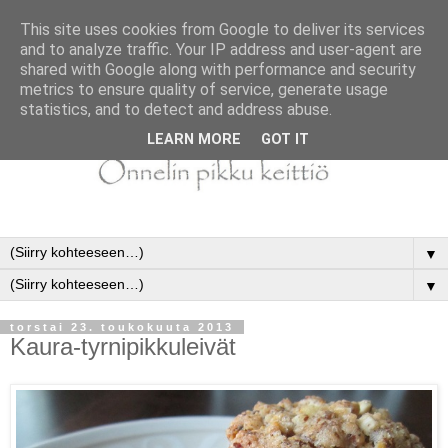
This site uses cookies from Google to deliver its services
and to analyze traffic. Your IP address and user-agent are
shared with Google along with performance and security
metrics to ensure quality of service, generate usage
statistics, and to detect and address abuse.
LEARN MORE
GOT IT
▼
▼
torstai 23. toukokuuta 2013
Kaura-tyrnipikkuleivät