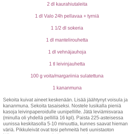
2 dl kaurahiutaleita
1 dl Valo 24h pellavaa + tyrniä
1 1/2 dl sokeria
1 dl mantelirouhetta
1 dl vehnäjauhoja
1 tl leivinjauhetta
100 g voita/margariinia sulatettuna
1 kananmuna
Sekoita kuivat aineet keskenään. Lisää jäähtynyt voisula ja
kananmuna. Sekoita tasaiseksi. Nostele lusikalla pieniä
kasoja leivinpaperoidulle uunipellille. Jätä leviämisvaraa
(minulla oli yhdellä pellillä 16 kpl). Paista 225-asteisessa
uunissa keskitasolla 5-10 minuuttia, kunnes saavat hieman
väriä. Pikkuleivät ovat tosi pehmeitä heti uunistaoton