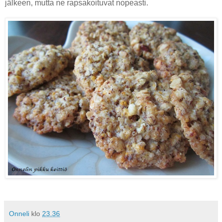
jälkeen, mutta ne rapsakoituvat nopeasti.
Onneli
klo
23.36