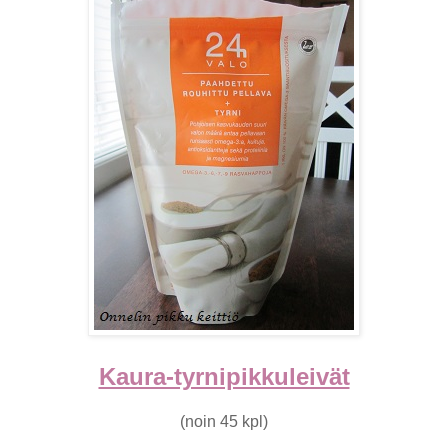
Kaura-tyrnipikkuleivät
(noin 45 kpl)