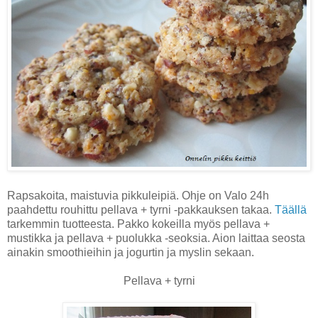
Rapsakoita, maistuvia pikkuleipiä. Ohje on Valo 24h
paahdettu rouhittu pellava + tyrni -pakkauksen takaa.
Täällä
tarkemmin tuotteesta. Pakko kokeilla myös pellava +
mustikka ja pellava + puolukka -seoksia. Aion laittaa seosta
ainakin smoothieihin ja jogurtin ja myslin sekaan.
Pellava + tyrni