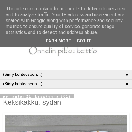
This site uses cookies from Google to deliver its services
and to analyze traffic. Your IP address and user-agent are
shared with Google along with performance and security
metrics to ensure quality of service, generate usage
statistics, and to detect and address abuse.
LEARN MORE
GOT IT
▼
▼
perjantai 21. kesäkuuta 2019
Keksikakku, sydän