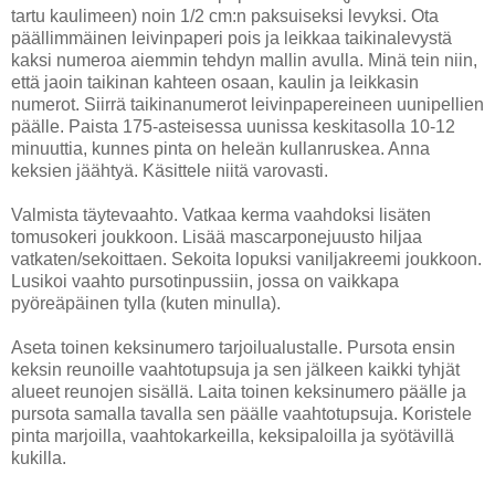
tartu kaulimeen) noin 1/2 cm:n paksuiseksi levyksi. Ota
päällimmäinen leivinpaperi pois ja leikkaa taikinalevystä
kaksi numeroa aiemmin tehdyn mallin avulla. Minä tein niin,
että jaoin taikinan kahteen osaan, kaulin ja leikkasin
numerot. Siirrä taikinanumerot leivinpapereineen uunipellien
päälle. Paista 175-asteisessa uunissa keskitasolla 10-12
minuuttia, kunnes pinta on heleän kullanruskea. Anna
keksien jäähtyä. Käsittele niitä varovasti.
Valmista täytevaahto. Vatkaa kerma vaahdoksi lisäten
tomusokeri joukkoon. Lisää mascarponejuusto hiljaa
vatkaten/sekoittaen. Sekoita lopuksi vaniljakreemi joukkoon.
Lusikoi vaahto pursotinpussiin, jossa on vaikkapa
pyöreäpäinen tylla (kuten minulla).
Aseta toinen keksinumero tarjoilualustalle. Pursota ensin
keksin reunoille vaahtotupsuja ja sen jälkeen kaikki tyhjät
alueet reunojen sisällä. Laita toinen keksinumero päälle ja
pursota samalla tavalla sen päälle vaahtotupsuja. Koristele
pinta marjoilla, vaahtokarkeilla, keksipaloilla ja syötävillä
kukilla.