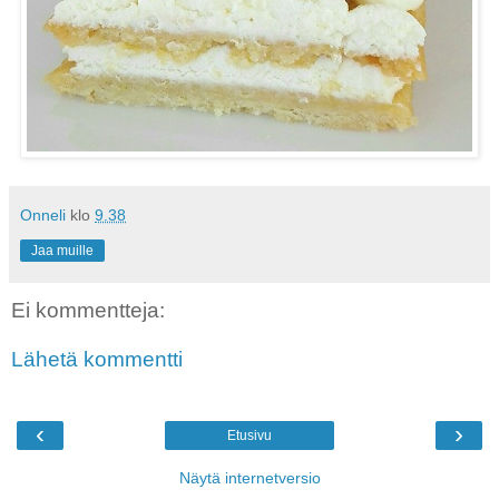
Onneli
klo
9.38
Jaa muille
Ei kommentteja:
Lähetä kommentti
‹
›
Etusivu
Näytä internetversio