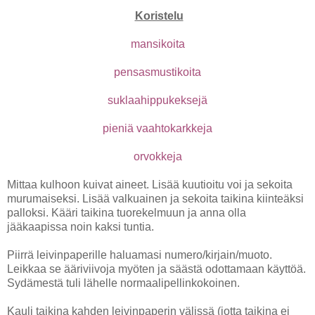
Koristelu
mansikoita
pensasmustikoita
suklaahippukeksejä
pieniä vaahtokarkkeja
orvokkeja
Mittaa kulhoon kuivat aineet. Lisää kuutioitu voi ja sekoita
murumaiseksi. Lisää valkuainen ja sekoita taikina kiinteäksi
palloksi. Kääri taikina tuorekelmuun ja anna olla
jääkaapissa noin kaksi tuntia.
Piirrä leivinpaperille haluamasi numero/kirjain/muoto.
Leikkaa se ääriviivoja myöten ja säästä odottamaan käyttöä.
Sydämestä tuli lähelle normaalipellinkokoinen.
Kauli taikina kahden leivinpaperin välissä (jotta taikina ei