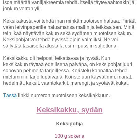
isoa määrää vaniljakreemiä tehdä. Itsellä täytevaahtoakin jäi
jonkun verran yli.
Keksikakusta voi tehdä ihan minkämuotoisen haluaa. Piirtää
vaan leivinpaperille haluamansa mallin ja leikkaa sen. Minä
tein ikää näyttävän kakun sekä sydämen muotoisen kakun.
Keksipohjat voi tehdä hyvissä ajoin valmiiksi. Ne voi
säilyttää tasaisella alustalla esim. pussiin suljettuna.
Keksikakku oli helposti leikattavaa ja hyvää. Kun
keksikakun täyttää edellisenä päivänä, on keksipohjat juuri
sopovan pehmeitä tarjoillessa. Koristelu kannattaa tehdä
mielummiin tarjoilupäivänä. Koristeluun käyvät mm. marjat,
hedelmät, keksit, vaahtokarkit, marengit ja syötävät kukat.
Tässä
linkki numeron muotoiseen keksikakkuun.
Keksikakku, sydän
Keksipohja
100 g sokeria