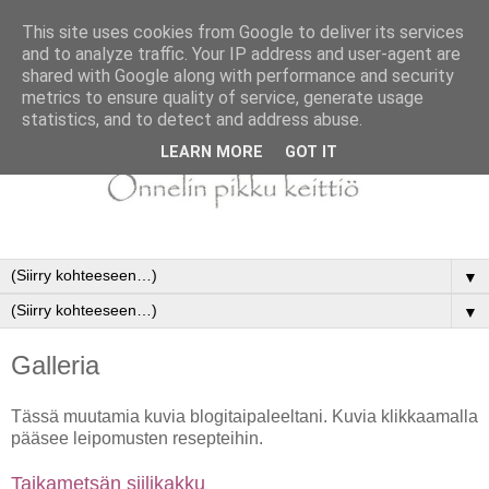
This site uses cookies from Google to deliver its services
and to analyze traffic. Your IP address and user-agent are
shared with Google along with performance and security
metrics to ensure quality of service, generate usage
statistics, and to detect and address abuse.
LEARN MORE
GOT IT
▼
▼
Galleria
Tässä muutamia kuvia blogitaipaleeltani. Kuvia klikkaamalla
pääsee leipomusten resepteihin.
Taikametsän siilikakku