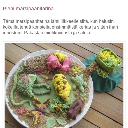
Pieni marsipaanitarina
Tämä marsipaanitarina lähti liikkeelle siitä, kun halusin
kokeilla tehdä koristeita ensimmäistä kertaa ja sitten ihan
innostuin! Rakastan mielikuvitusta ja satuja!