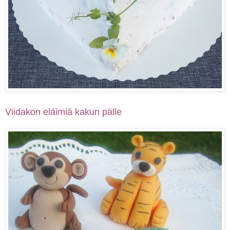
Viidakon eläimiä kakun pälle