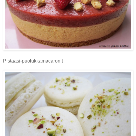
Pistaasi-puolukkamacaronit