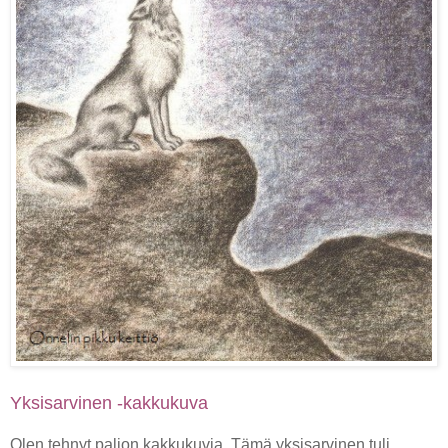
Yksisarvinen -kakkukuva
Olen tehnyt paljon kakkukuvia. Tämä yksisarvinen tuli