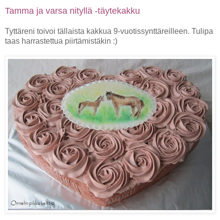
Tamma ja varsa nityllä -täytekakku
Tyttäreni toivoi tällaista kakkua 9-vuotissynttäreilleen. Tulipa
taas harrastettua piirtämistäkin :)