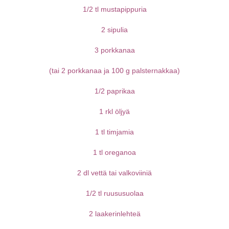
1/2 tl mustapippuria
2 sipulia
3 porkkanaa
(tai 2 porkkanaa ja 100 g palsternakkaa)
1/2 paprikaa
1 rkl öljyä
1 tl timjamia
1 tl oreganoa
2 dl vettä tai valkoviiniä
1/2 tl ruususuolaa
2 laakerinlehteä