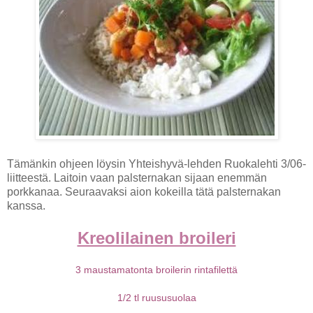
Tämänkin ohjeen löysin Yhteishyvä-lehden Ruokalehti 3/06-
liitteestä. Laitoin vaan palsternakan sijaan enemmän
porkkanaa. Seuraavaksi aion kokeilla tätä palsternakan
kanssa.
Kreolilainen broileri
3 maustamatonta broilerin rintafilettä
1/2 tl ruususuolaa