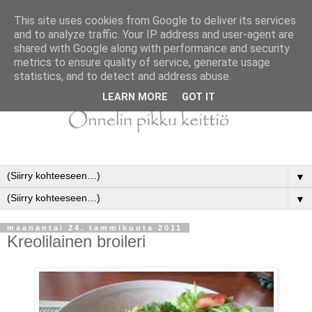
This site uses cookies from Google to deliver its services
and to analyze traffic. Your IP address and user-agent are
shared with Google along with performance and security
metrics to ensure quality of service, generate usage
statistics, and to detect and address abuse.
LEARN MORE
GOT IT
▼
▼
maanantai 24. tammikuuta 2011
Kreolilainen broileri