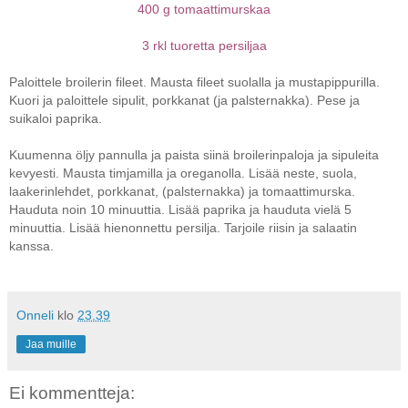
400 g tomaattimurskaa
3 rkl tuoretta persiljaa
Paloittele broilerin fileet. Mausta fileet suolalla ja mustapippurilla.
Kuori ja paloittele sipulit, porkkanat (ja palsternakka). Pese ja
suikaloi paprika.
Kuumenna öljy pannulla ja paista siinä broilerinpaloja ja sipuleita
kevyesti. Mausta timjamilla ja oreganolla. Lisää neste, suola,
laakerinlehdet, porkkanat, (palsternakka) ja tomaattimurska.
Hauduta noin 10 minuuttia. Lisää paprika ja hauduta vielä 5
minuuttia. Lisää hienonnettu persilja. Tarjoile riisin ja salaatin
kanssa.
Onneli
klo
23.39
Jaa muille
Ei kommentteja: