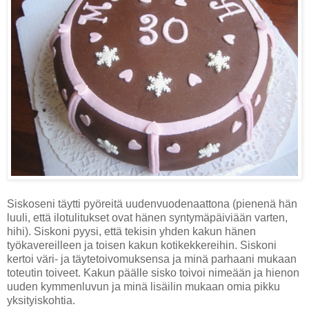
Siskoseni täytti pyöreitä uudenvuodenaattona (pienenä hän
luuli, että ilotulitukset ovat hänen syntymäpäiviään varten,
hihi). Siskoni pyysi, että tekisin yhden kakun hänen
työkavereilleen ja toisen kakun kotikekkereihin. Siskoni
kertoi väri- ja täytetoivomuksensa ja minä parhaani mukaan
toteutin toiveet. Kakun päälle sisko toivoi nimeään ja hienon
uuden kymmenluvun ja minä lisäilin mukaan omia pikku
yksityiskohtia.