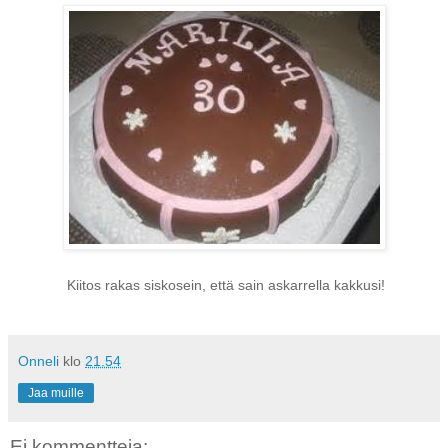
Kiitos rakas siskosein, että sain askarrella kakkusi!
Onneli
klo
21.54
Jaa muille
Ei kommentteja: