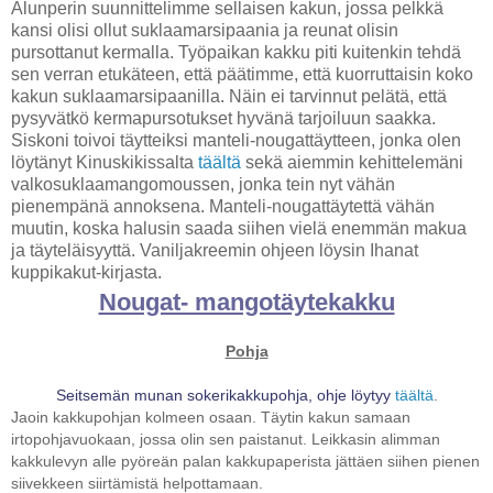
Alunperin suunnittelimme sellaisen kakun, jossa pelkkä
kansi olisi ollut suklaamarsipaania ja reunat olisin
pursottanut kermalla. Työpaikan kakku piti kuitenkin tehdä
sen verran etukäteen, että päätimme, että kuorruttaisin koko
kakun suklaamarsipaanilla. Näin ei tarvinnut pelätä, että
pysyvätkö kermapursotukset hyvänä tarjoiluun saakka.
Siskoni toivoi täytteiksi manteli-nougattäytteen, jonka olen
löytänyt Kinuskikissalta
täältä
sekä aiemmin kehittelemäni
valkosuklaamangomoussen, jonka tein nyt vähän
pienempänä annoksena. Manteli-nougattäytettä vähän
muutin, koska halusin saada siihen vielä enemmän makua
ja täyteläisyyttä. Vaniljakreemin ohjeen löysin Ihanat
kuppikakut-kirjasta.
Nougat- mangotäytekakku
Pohja
Seitsemän munan sokerikakkupohja, ohje löytyy
täältä
.
Jaoin kakkupohjan kolmeen osaan. Täytin kakun samaan
irtopohjavuokaan, jossa olin sen paistanut. Leikkasin alimman
kakkulevyn alle pyöreän palan kakkupaperista jättäen siihen pienen
siivekkeen siirtämistä helpottamaan.