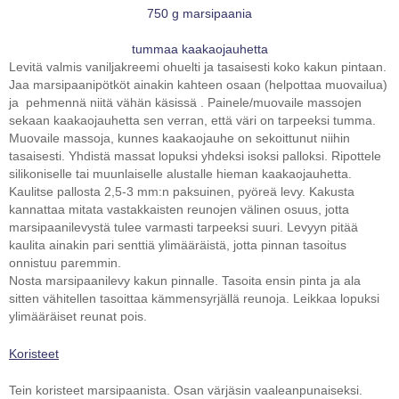
750 g marsipaania
tummaa kaakaojauhetta
Levitä valmis vaniljakreemi ohuelti ja tasaisesti koko kakun pintaan.
Jaa marsipaanipötköt ainakin kahteen osaan (helpottaa muovailua)
ja pehmennä niitä vähän käsissä . Painele/muovaile massojen
sekaan kaakaojauhetta sen verran, että väri on tarpeeksi tumma.
Muovaile massoja, kunnes kaakaojauhe on sekoittunut niihin
tasaisesti. Yhdistä massat lopuksi yhdeksi isoksi palloksi. Ripottele
silikoniselle tai muunlaiselle alustalle hieman kaakaojauhetta.
Kaulitse pallosta 2,5-3 mm:n paksuinen, pyöreä levy. Kakusta
kannattaa mitata vastakkaisten reunojen välinen osuus, jotta
marsipaanilevystä tulee varmasti tarpeeksi suuri. Levyyn pitää
kaulita ainakin pari senttiä ylimääräistä, jotta pinnan tasoitus
onnistuu paremmin.
Nosta marsipaanilevy kakun pinnalle. Tasoita ensin pinta ja ala
sitten vähitellen tasoittaa kämmensyrjällä reunoja. Leikkaa lopuksi
ylimääräiset reunat pois.
Koristeet
Tein koristeet marsipaanista. Osan värjäsin vaaleanpunaiseksi.