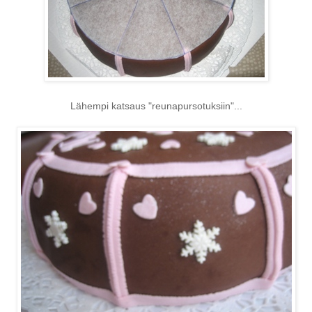
Lähempi katsaus "reunapursotuksiin"...