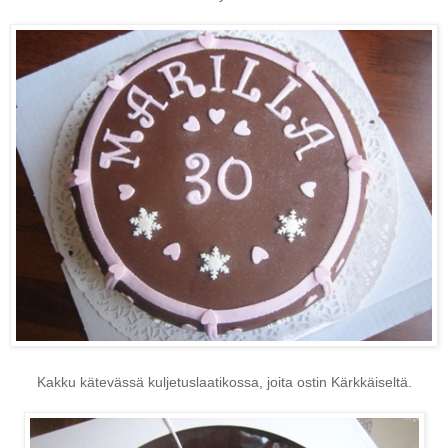
Kakku kätevässä kuljetuslaatikossa, joita ostin Kärkkäiseltä.