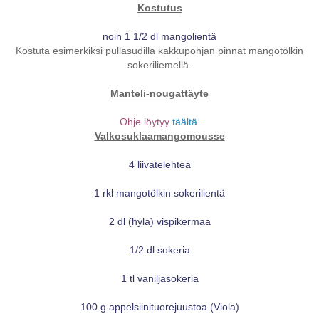
Kostutus
noin 1 1/2 dl mangolientä
Kostuta esimerkiksi pullasudilla kakkupohjan pinnat mangotölkin
sokeriliemellä.
Manteli-nougattäyte
Ohje löytyy
täältä
.
Valkosuklaamangomousse
4 liivatelehteä
1 rkl mangotölkin sokerilientä
2 dl (hyla) vispikermaa
1/2 dl sokeria
1 tl vaniljasokeria
100 g appelsiinituorejuustoa (Viola)