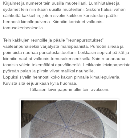
Kirjaimet ja numerot tein uusilla muoteillani. Lumihiutaleet ja
sydämet tein niin ikään uusilla muoteillani. Siskoni halusi vähän
säihkettä kakkuihin, joten sivelin kaikkien koristeiden päälle
hennosti kimallepulveria. Kiinnitin koristeet valkuais-
tomusokeriseoksella.
Tein kakkujen reunoille ja päälle "reunapursotukset"
vaaleanpunaiseksi värjätystä marsipaanista. Pursotin sileää ja
poimuista nauhaa pursotuslaitteellani. Leikkasin sopivat pätkät ja
kiinnitin nauhat valkuais-tomusokeriseoksella.Sain reunanauhat
tasaisin välein tekemälläni apuvälineellä. Leikkasin leivinpaperista
pyöreän palan ja piirsin viivat malliksi nauhoille.
Lopuksi sivelin hennosti koko kakun pinnalle kimallepulveria.
Kuvista sitä ei juurikaan kyllä huomaa.
Tällaisen leivinpaperimallin tein avukseni.