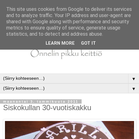
This site uses cookies from Google to deliver its services
and to analyze traffic. Your IP address and user-agent are
shared with Google along with performance and security
metrics to ensure quality of service, generate usage
statistics, and to detect and address abuse.
LEARN MORE
GOT IT
▼
▼
maanantai 3. tammikuuta 2011
Siskokullan 30-vuotiskakku