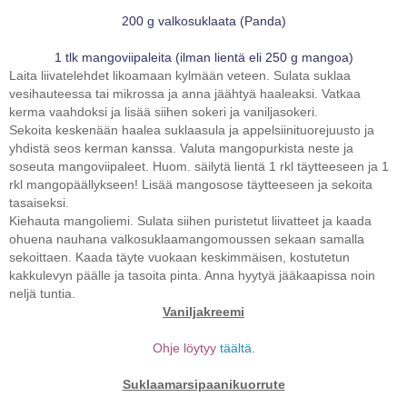
200 g valkosuklaata (Panda)
1 tlk mangoviipaleita (ilman lientä eli 250 g mangoa)
Laita liivatelehdet likoamaan kylmään veteen. Sulata suklaa
vesihauteessa tai mikrossa ja anna jäähtyä haaleaksi. Vatkaa
kerma vaahdoksi ja lisää siihen sokeri ja vaniljasokeri.
Sekoita keskenään haalea suklaasula ja appelsiinituorejuusto ja
yhdistä seos kerman kanssa. Valuta mangopurkista neste ja
soseuta mangoviipaleet. Huom. säilytä lientä 1 rkl täytteeseen ja 1
rkl mangopäällykseen! Lisää mangosose täytteeseen ja sekoita
tasaiseksi.
Kiehauta mangoliemi. Sulata siihen puristetut liivatteet ja kaada
ohuena nauhana valkosuklaamangomoussen sekaan samalla
sekoittaen. Kaada täyte vuokaan keskimmäisen, kostutetun
kakkulevyn päälle ja tasoita pinta. Anna hyytyä jääkaapissa noin
neljä tuntia.
Vaniljakreemi
Ohje löytyy
täältä
.
Suklaamarsipaanikuorrute