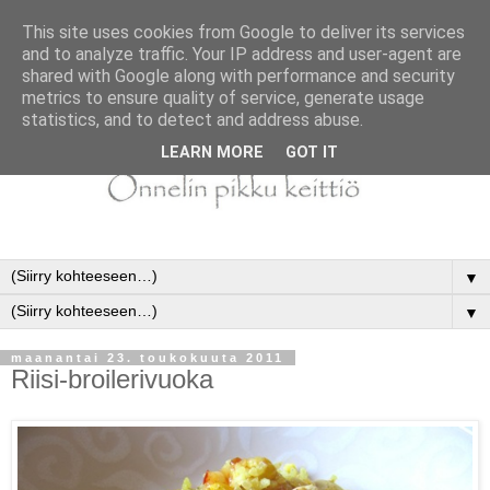
This site uses cookies from Google to deliver its services
and to analyze traffic. Your IP address and user-agent are
shared with Google along with performance and security
metrics to ensure quality of service, generate usage
statistics, and to detect and address abuse.
LEARN MORE
GOT IT
▼
▼
maanantai 23. toukokuuta 2011
Riisi-broilerivuoka