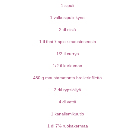
1 sipuli
1 valkosipulinkynsi
2 dl riisiä
1 tl thai 7 spice-mausteseosta
1/2 tl currya
1/2 tl kurkumaa
480 g maustamatonta broilerinfilettä
2 rkl rypsiöljyä
4 dl vettä
1 kanaliemikuutio
1 dl 7% ruokakermaa