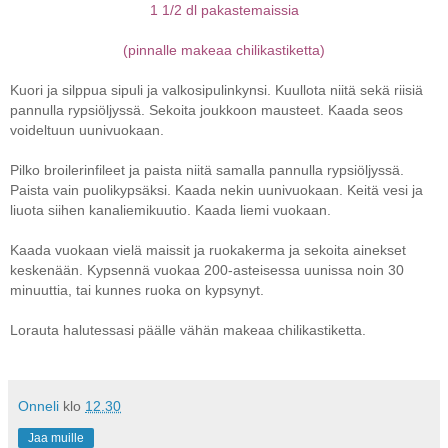
1 1/2 dl pakastemaissia
(pinnalle makeaa chilikastiketta)
Kuori ja silppua sipuli ja valkosipulinkynsi. Kuullota niitä sekä riisiä
pannulla rypsiöljyssä. Sekoita joukkoon mausteet. Kaada seos
voideltuun uunivuokaan.
Pilko broilerinfileet ja paista niitä samalla pannulla rypsiöljyssä.
Paista vain puolikypsäksi. Kaada nekin uunivuokaan. Keitä vesi ja
liuota siihen kanaliemikuutio. Kaada liemi vuokaan.
Kaada vuokaan vielä maissit ja ruokakerma ja sekoita ainekset
keskenään. Kypsennä vuokaa 200-asteisessa uunissa noin 30
minuuttia, tai kunnes ruoka on kypsynyt.
Lorauta halutessasi päälle vähän makeaa chilikastiketta.
Onneli
klo
12.30
Jaa muille