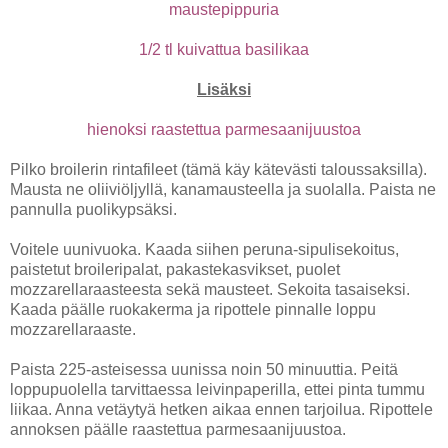
maustepippuria
1/2 tl kuivattua basilikaa
Lisäksi
hienoksi raastettua parmesaanijuustoa
Pilko broilerin rintafileet (tämä käy kätevästi taloussaksilla).
Mausta ne oliiviöljyllä, kanamausteella ja suolalla. Paista ne
pannulla puolikypsäksi.
Voitele uunivuoka. Kaada siihen peruna-sipulisekoitus,
paistetut broileripalat, pakastekasvikset, puolet
mozzarellaraasteesta sekä mausteet. Sekoita tasaiseksi.
Kaada päälle ruokakerma ja ripottele pinnalle loppu
mozzarellaraaste.
Paista 225-asteisessa uunissa noin 50 minuuttia. Peitä
loppupuolella tarvittaessa leivinpaperilla, ettei pinta tummu
liikaa. Anna vetäytyä hetken aikaa ennen tarjoilua. Ripottele
annoksen päälle raastettua parmesaanijuustoa.