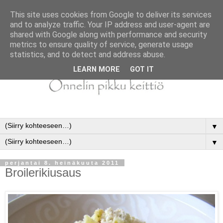
This site uses cookies from Google to deliver its services
and to analyze traffic. Your IP address and user-agent are
shared with Google along with performance and security
metrics to ensure quality of service, generate usage
statistics, and to detect and address abuse.
LEARN MORE
GOT IT
▼
▼
perjantai 8. heinäkuuta 2011
Broilerikiusaus