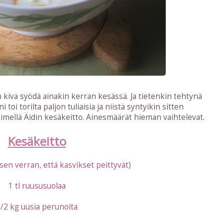
n kiva syödä ainakin kerran kesässä. Ja tietenkin tehtynä
 toi torilta paljon tuliaisia ja niistä syntyikin sitten
nimellä Äidin kesäkeitto. Ainesmäärät hieman vaihtelevat.
Kesäkeitto
(sen verran, että kasvikset peittyvät)
1 tl ruususuolaa
/2 kg uusia perunoita