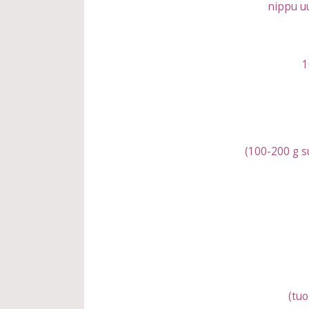
nippu uu
1
(100-200 g s
(tuo