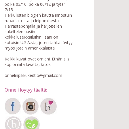
poika 03/10, poika 06/12 ja tytär
7/15 .
Herkullisten blogien kautta innostuin
ruoanlaitosta ja leipomisesta.
Harrastepohjalla ja harjoitellen
sukeltelen uusiin
kokkailuseikkailuihin. Isäni on
kotoisin U.S.A:sta, joten täältä löytyy
myös jotain amerikkalaista.
Kaikki kuvat ovat omiani. Ethän siis
kopioi niitä luvatta, kiitos!
onnelinpikkukeittio@gmail.com
Onneli löytyy täältä: