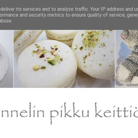
eliver its services and to analyze traffic. Your IP address and 
ormance and security metrics to ensure quality of service, gen
abuse.