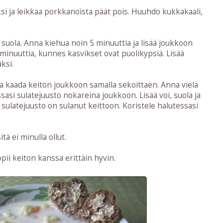
i ja leikkaa porkkanoista päät pois. Huuhdo kukkakaali,
a suola. Anna kiehua noin 5 minuuttia ja lisää joukkoon
 minuuttia, kunnes kasvikset ovat puolikypsiä. Lisää
ksi.
 kaada keiton joukkoon samalla sekoittaen. Anna vielä
sasi sulatejuusto nokareina joukkoon. Lisää voi, suola ja
 sulatejuusto on sulanut keittoon. Koristele halutessasi
tä ei minulla ollut.
opii keiton kanssa erittäin hyvin.