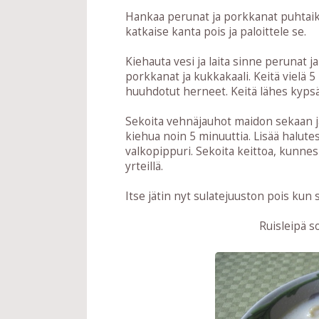
Hankaa perunat ja porkkanat puhtaiks
katkaise kanta pois ja paloittele se.
Kiehauta vesi ja laita sinne perunat j
porkkanat ja kukkakaali. Keitä vielä 5
huuhdotut herneet. Keitä lähes kypsä
Sekoita vehnäjauhot maidon sekaan ja
kiehua noin 5 minuuttia. Lisää halutes
valkopippuri. Sekoita keittoa, kunnes
yrteillä.
Itse jätin nyt sulatejuuston pois kun si
Ruisleipä s