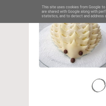
This site uses cookies from Google to d
are shared with Google along with perf
statistics, and to detect and address 