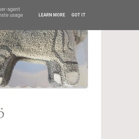
user-agent
erate usage
LEARN MORE
GOT IT