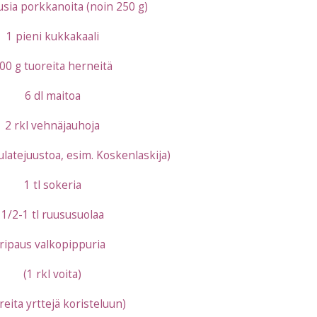
sia porkkanoita (noin 250 g)
1 pieni kukkakaali
00 g tuoreita herneitä
6 dl maitoa
2 rkl vehnäjauhoja
ulatejuustoa, esim. Koskenlaskija)
1 tl sokeria
1/2-1 tl ruususuolaa
ripaus valkopippuria
(1 rkl voita)
reita yrttejä koristeluun)