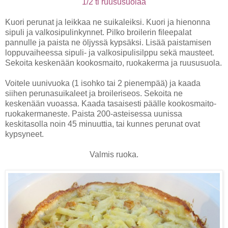
1/2 tl ruususuolaa
Kuori perunat ja leikkaa ne suikaleiksi. Kuori ja hienonna
sipuli ja valkosipulinkynnet. Pilko broilerin fileepalat
pannulle ja paista ne öljyssä kypsäksi. Lisää paistamisen
loppuvaiheessa sipuli- ja valkosipulisilppu sekä mausteet.
Sekoita keskenään kookosmaito, ruokakerma ja ruususuola.
Voitele uunivuoka (1 isohko tai 2 pienempää) ja kaada
siihen perunasuikaleet ja broileriseos. Sekoita ne
keskenään vuoassa. Kaada tasaisesti päälle kookosmaito-
ruokakermaneste. Paista 200-asteisessa uunissa
keskitasolla noin 45 minuuttia, tai kunnes perunat ovat
kypsyneet.
Valmis ruoka.