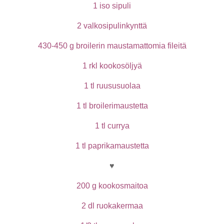
1 iso sipuli
2 valkosipulinkynttä
430-450 g broilerin maustamattomia fileitä
1 rkl kookosöljyä
1 tl ruususuolaa
1 tl broilerimaustetta
1 tl currya
1 tl paprikamaustetta
♥
200 g kookosmaitoa
2 dl ruokakermaa