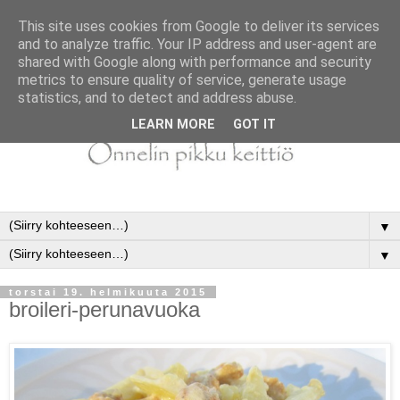
This site uses cookies from Google to deliver its services
and to analyze traffic. Your IP address and user-agent are
shared with Google along with performance and security
metrics to ensure quality of service, generate usage
statistics, and to detect and address abuse.
LEARN MORE
GOT IT
▼
▼
torstai 19. helmikuuta 2015
broileri-perunavuoka