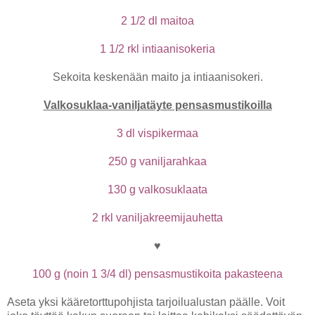
2 1/2 dl maitoa
1 1/2 rkl intiaanisokeria
Sekoita keskenään maito ja intiaanisokeri.
Valkosuklaa-vaniljatäyte pensasmustikoilla
3 dl vispikermaa
250 g vaniljarahkaa
130 g valkosuklaata
2 rkl vaniljakreemijauhetta
♥
100 g (noin 1 3/4 dl) pensasmustikoita pakasteena
Aseta yksi kääretorttupohjista tarjoilualustan päälle. Voit