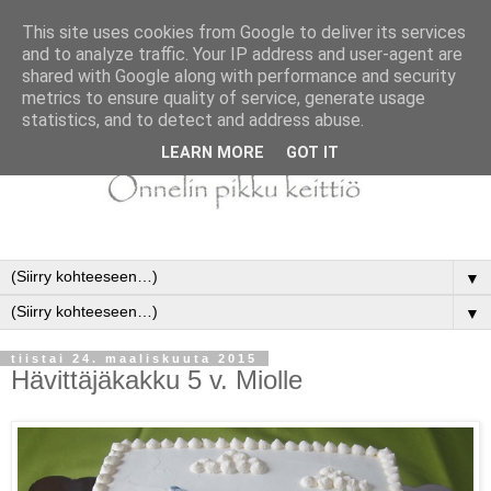
This site uses cookies from Google to deliver its services
and to analyze traffic. Your IP address and user-agent are
shared with Google along with performance and security
metrics to ensure quality of service, generate usage
statistics, and to detect and address abuse.
LEARN MORE
GOT IT
▼
▼
tiistai 24. maaliskuuta 2015
Hävittäjäkakku 5 v. Miolle