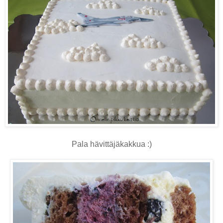
Pala hävittäjäkakkua :)