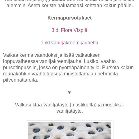
aiemmin. Aseta koriste haluamaasi kohtaan kakun päälle.
Kermapursotukset
3 dl Flora Vispiä
1 rkl vaniljakreemijauhetta
Vatkaa kerma vaahdoksi ja lisää vatkauksen
loppuvaiheessa vaniljakreemijauhe. Lusikoi vaahto
pursotinpussiin, jossa on pyöreäpäinen tylla. Pursota kakun
reunakohtiin vaahtotupsuja muistuttamaan pehmeitä
pilvenhattaroita.
♥
Valkosuklaa-vaniljatäyte (mustikoilla) ja mustikka-
vaniljatäyte.