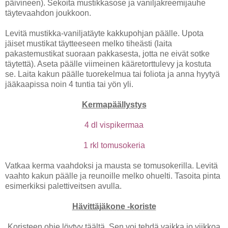
päivineen). Sekoita mustikkasose ja vaniljakreemijauhe
täytevaahdon joukkoon.
Levitä mustikka-vaniljatäyte kakkupohjan päälle. Upota
jäiset mustikat täytteeseen melko tiheästi (laita
pakastemustikat suoraan pakkasesta, jotta ne eivät sotke
täytettä). Aseta päälle viimeinen kääretorttulevy ja kostuta
se. Laita kakun päälle tuorekelmua tai foliota ja anna hyytyä
jääkaapissa noin 4 tuntia tai yön yli.
Kermapäällystys
4 dl vispikermaa
1 rkl tomusokeria
Vatkaa kerma vaahdoksi ja mausta se tomusokerilla. Levitä
vaahto kakun päälle ja reunoille melko ohuelti. Tasoita pinta
esimerkiksi palettiveitsen avulla.
Hävittäjäkone -koriste
Koristeen ohje löytyy täältä. Sen voi tehdä vaikka jo viikkoa