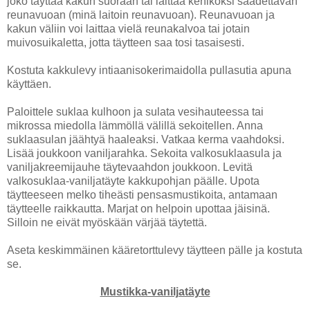
joko täyttää kakun suoraan tai laittaa kehikoksi säädettävän
reunavuoan (minä laitoin reunavuoan). Reunavuoan ja
kakun väliin voi laittaa vielä reunakalvoa tai jotain
muivosuikaletta, jotta täytteen saa tosi tasaisesti.
Kostuta kakkulevy intiaanisokerimaidolla pullasutia apuna
käyttäen.
Paloittele suklaa kulhoon ja sulata vesihauteessa tai
mikrossa miedolla lämmöllä välillä sekoitellen. Anna
suklaasulan jäähtyä haaleaksi. Vatkaa kerma vaahdoksi.
Lisää joukkoon vaniljarahka. Sekoita valkosuklaasula ja
vaniljakreemijauhe täytevaahdon joukkoon. Levitä
valkosuklaa-vaniljatäyte kakkupohjan päälle. Upota
täytteeseen melko tiheästi pensasmustikoita, antamaan
täytteelle raikkautta. Marjat on helpoin upottaa jäisinä.
Silloin ne eivät myöskään värjää täytettä.
Aseta keskimmäinen kääretorttulevy täytteen pälle ja kostuta
se.
Mustikka-vaniljatäyte