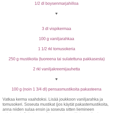
1/2 dl boysenmarjahilloa
♥
3 dl vispikermaa
100 g vaniljarahkaa
1 1/2 rkl tomusokeria
250 g mustikoita (tuoreena tai sulatettuna pakkasesta)
2 rkl vaniljakreemijauhetta
♥
100 g (noin 1 3/4 dl) pensasmustikoita pakasteena
Vatkaa kerma vaahdoksi. Lisää joukkoon vaniljarahka ja
tomusokeri. Soseuta mustikat (jos käytät pakastemustikoita,
anna niiden sulaa ensin ja soseuta sitten liemineen