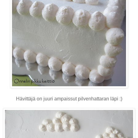
Hävittäjä on juuri ampaissut pilvenhattaran läpi :)