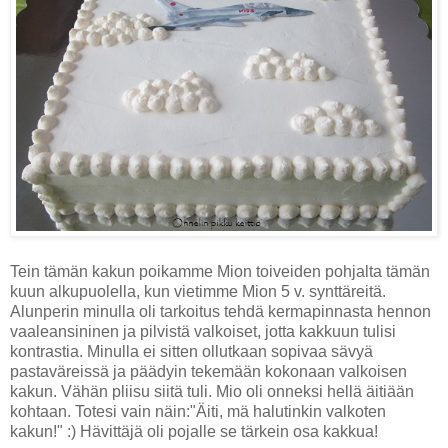
Tein tämän kakun poikamme Mion toiveiden pohjalta tämän
kuun alkupuolella, kun vietimme Mion 5 v. synttäreitä.
Alunperin minulla oli tarkoitus tehdä kermapinnasta hennon
vaaleansininen ja pilvistä valkoiset, jotta kakkuun tulisi
kontrastia. Minulla ei sitten ollutkaan sopivaa sävyä
pastaväreissä ja päädyin tekemään kokonaan valkoisen
kakun. Vähän pliisu siitä tuli. Mio oli onneksi hellä äitiään
kohtaan. Totesi vain näin:"Äiti, mä halutinkin valkoten
kakun!" :) Hävittäjä oli pojalle se tärkein osa kakkua!