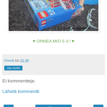
♥ ONNEA MIO 5 V.! ♥
Onneli
klo
22.40
Jaa muille
Ei kommentteja:
Lähetä kommentti