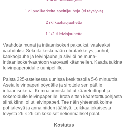
1 dl puolikarkeita spelttijauhoja (ei täysjyvä)
2 rkl kaakaojauhetta
1 1/2 tl leivinjauhetta
Vaahdota munat ja intiaanisokeri paksuksi, vaaleaksi
vaahdoksi. Sekoita keskenään ohratärkkelys, jauhot,
kaakaojauhe ja leivinjauhe ja siivilöi ne muna-
intiaanisokerivaahtoon varovasti käännellen. Kaada taikina
leivinpaperoidulle uunipellille.
Paista 225-asteisessa uunissa keskitasolla 5-6 minuuttia.
Aseta leivinpaperi pöydälle ja sirottele sen päälle
intiaanisokeria. Kumoa uunista tullut kääretorttupohja
sokeroidulle leivinpaperille. Irrota sitten kääretorttupohjasta
siinä kiinni ollut leivinpaperi. Tee näin yhteensä kolme
pohjalevyä ja anna niiden jäähtyä. Leikkaa jokaisesta
levystä 26 × 26 cm kokoiset neliönmalliset palat.
Kostutus