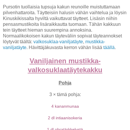
Pursotin tuollaisia tupsuja kakun reunoille muistuttamaan
pilvenhattaroita. Täytteisiin halusin vähän vaihtelua ja löysin
Kinuskikissalta hyviltä vaikuttavat täytteet. Lisäsin niihin
pensasmustikoita lisäraikkautta tuomaan. Tähän kakkuun
tein täytteet hieman suurempina annoksina.
Normaalikokoisen kakun täyteväliin sopivat täyteannokset
löytyvät täältä:
valkosuklaa-vaniljatäyte
,
mustikka-
vaniljatäyte
. Hävittäjäkuvasta kerron vähän lisää
täällä
.
Vaniljainen mustikka-
valkosuklaatäytekakku
Pohja
3 × tämä pohja:
4 kananmunaa
2 dl intiaanisokeria
1 dl ohratärkkelystä