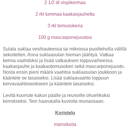
2 1/2 dl vispikermaa
2 rkl tummaa kaakaojauhetta
3 rkl tomusokeria
100 g mascarponejuustoa
Sulata suklaa vesihauteessa tai mikrossa puoliteholla välillä
sekoitellen. Anna suklaasulan hieman jäähtyä. Vatkaa
kerma vaahdoksi ja lisää vatkauksen loppuvaiheessa
kaakaojauhe ja kaakaotomusokeri sekä mascarponejuusto.
Nosta ensin pieni määrä vaahtoa suklaasulan joukkoon ja
kääntele se tasaiseksi. Lisää suklaavaahto loppuun
kervavaahtoseokseen ja kääntele tasaiseksi.
Levitä kuorrute kakun päälle ja reunoille ohuehkoksi
kerrokseksi. Tein haarukalla kuvioita reunaosaan.
Koristelu
mansikoita