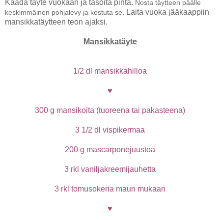
Kaada täyte vuokaan ja tasoita pinta.
Nosta täytteen päälle
. Laita vuoka jääkaappiin
keskimmäinen pohjalevy ja kostuta se
mansikkatäytteen teon ajaksi.
Mansikkatäyte
1/2 dl mansikkahilloa
♥
300 g mansikoita (tuoreena tai pakasteena)
3 1/2 dl vispikermaa
200 g mascarponejuustoa
3 rkl vaniljakreemijauhetta
3 rkl tomusokeria maun mukaan
♥