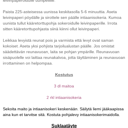
leivinpaperoidulle uunipellille.
Paista 225-asteisessa uunissa keskitasolla 5-6 minuuttia. Aseta
leivinpaperi pöydälle ja sirottele sen päälle intiaanisokeria. Kumoa
uunista tullut kääretorttupohja sokeroidulle leivinpaperille. Irrota
sitten kääretorttupohjasta siinä kiinni ollut leivinpaperi.
Leikkaa levyistä reunat pois ja varmista että levyt ovat saman
kokoiset. Aseta yksi pohjista tarjoilualustan päälle. Jos omistat
säädettävän reunavuoan, laita se pohjan ympärille. Reunavuoan
sisäpuolelle voi laittaa reunakalvoa, jotta täyttäminen ja reunavuoan
irrottaminen on helpompaa.
Kostutus
3 dl maitoa
2 rkl intiaanisokeria
Sekoita maito ja intiaanisokeri keskenään. Säilytä liemi jääkaapissa
aina kun et tarvitse sitä. Kostuta pohjalevy intiaanisokerimaidolla.
Suklaatäyte