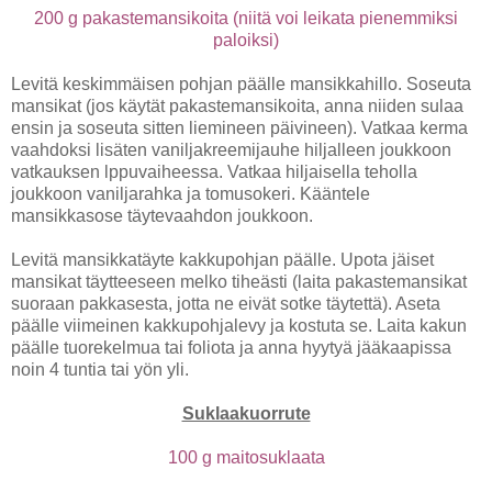
200 g pakastemansikoita (niitä voi leikata pienemmiksi
paloiksi)
Levitä keskimmäisen pohjan päälle mansikkahillo. Soseuta
mansikat (jos käytät pakastemansikoita, anna niiden sulaa
ensin ja soseuta sitten liemineen päivineen). Vatkaa kerma
vaahdoksi lisäten vaniljakreemijauhe hiljalleen joukkoon
vatkauksen lppuvaiheessa. Vatkaa hiljaisella teholla
joukkoon vaniljarahka ja tomusokeri. Kääntele
mansikkasose täytevaahdon joukkoon.
Levitä mansikkatäyte kakkupohjan päälle. Upota jäiset
mansikat täytteeseen melko tiheästi (laita pakastemansikat
suoraan pakkasesta, jotta ne eivät sotke täytettä). Aseta
päälle viimeinen kakkupohjalevy ja kostuta se. Laita kakun
päälle tuorekelmua tai foliota ja anna hyytyä jääkaapissa
noin 4 tuntia tai yön yli.
Suklaakuorrute
100 g maitosuklaata