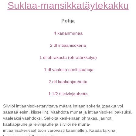
Suklaa-mansikkatäytekakku
Pohja
4 kananmunaa
2 dl intiaanisokeria
1 dl ohrakasta (ohratärkkelys)
1 dl vaaleita spelttijauhoja
2 rkl kaakaojauhetta
1 1/2 tl leivinjauhetta
Siivilöi intiaanisokertarvittava määrä intiaanisokeria (paakut voi
säästää esim. kiisseliin). Vaahdota munat ja intiaanisokeri paksuksi,
vaaleaksi vaahdoksi. Sekoita keskenään ohrakas, jauhot,
kaakaojauhe ja leivinjauhe ja siivilöi ne muna-
intiaanisokerivaahtoon varovasti käännellen. Kaada taikina