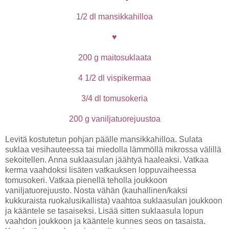
1/2 dl mansikkahilloa
♥
200 g maitosuklaata
4 1/2 dl vispikermaa
3/4 dl tomusokeria
200 g vaniljatuorejuustoa
Levitä kostutetun pohjan päälle mansikkahilloa. Sulata
suklaa vesihauteessa tai miedolla lämmöllä mikrossa välillä
sekoitellen. Anna suklaasulan jäähtyä haaleaksi. Vatkaa
kerma vaahdoksi lisäten vatkauksen loppuvaiheessa
tomusokeri. Vatkaa pienellä teholla joukkoon
vaniljatuorejuusto. Nosta vähän (kauhallinen/kaksi
kukkuraista ruokalusikallista) vaahtoa suklaasulan joukkoon
ja kääntele se tasaiseksi. Lisää sitten suklaasula lopun
vaahdon joukkoon ja kääntele kunnes seos on tasaista.