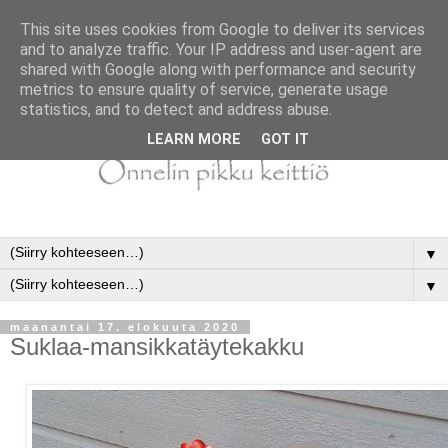
This site uses cookies from Google to deliver its services
and to analyze traffic. Your IP address and user-agent are
shared with Google along with performance and security
metrics to ensure quality of service, generate usage
statistics, and to detect and address abuse.
LEARN MORE
GOT IT
▼
▼
maanantai 17. elokuuta 2020
Suklaa-mansikkatäytekakku