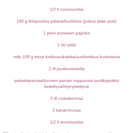
1/2 tl ruususuolaa
100 g fetajuustoa palana/kuutioina (joskus jätän pois)
1 pieni punainen paprika
1 rkl vettä
reilu 100 g kevyt kinkkusuikaleita/uunikinkkua kuutioituna
2 dl juustoraastetta
pakasteparsaa/tuoreen parsan nuppuosia puolikypsäksi
keitettynä/höyrystettynä
3 dl ruokakermaa
2 kananmunaa
1/2 tl aromisuolaa