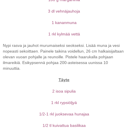
3 dl vehnäjauhoja
1 kananmuna
1 rkl kylmää vettä
Nypi rasva ja jauhot murumaiseksi seokseksi. Lisää muna ja vesi
nopeasti sekoittaen. Painele taikina voidellun, 26 cm halkaisijaltaan
olevan vuoan pohjalle ja reunoille. Pistele haarukalla pohjaan
ilmareikiä. Esikypsennä pohjaa 200-asteisessa uunissa 10
minuuttia.
Täyte
2 isoa sipulia
1 rkl rypsiöljyä
1/2-1 rkl juoksevaa hunajaa
1/2 tl kuivattua basilikaa