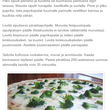
Pilko sipulit pieneksi ja kuullota ne kuumassa pannussa öljyn
seassa. Mausta sipulit hunajalla, basilikalla ja suolalla. Pese ja pilko
paprika, laita paprikapalat kuumalle pannulle vesitilkan kanssa ja
kuullota niitä vähän.
Levitä sipuliseos piirakkapohjalle. Murusta fetajuustopala
sipulipalojen päälle (fetakuutioita ei tarvitse välttämättä murustaa).
Levitä fetamurun päälle paprikapalat ja niiden päälle
kinkkusuikaleet- tai kuutiot. Levitä kinkkusuikaleiden päälle
juustoraaste. Asettele juustoraasteen päälle parsapalat.
Sekoita kulhossa ruokakerma, munat ja aromisuola. Kaada
kermaseos täytteen päälle. Paista piirakkaa 200-asteisessa uunissa
alimmalla tasolla noin 35 minuuttia.