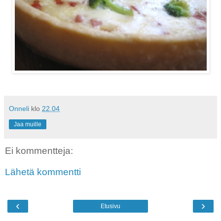
Onneli
klo
22.04
Jaa muille
Ei kommentteja:
Lähetä kommentti
‹
›
Etusivu