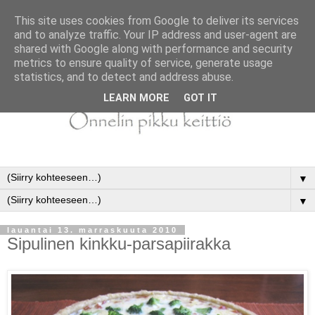
This site uses cookies from Google to deliver its services
and to analyze traffic. Your IP address and user-agent are
shared with Google along with performance and security
metrics to ensure quality of service, generate usage
statistics, and to detect and address abuse.
LEARN MORE
GOT IT
▼
▼
lauantai 13. marraskuuta 2010
Sipulinen kinkku-parsapiirakka