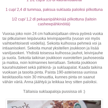
1 cup/ 2,4 dl tummaa, paksua suklaata paloiksi pilkottuna
1/2 cup/ 1,2 dl pekaanipähkinää pilkottuna (laitoin
cashewpähkinöitä)
Vuoraa joko noin 24 cm halkaisijaltaan oleva pyöreä vuoka
tai pitkulainen leipävuoka leivinpaperilla (vuoan voi myös
vaihtoehtoisesti voidella). Sekoita kulhossa pehmeä voi ja
intiaanisokeri. Sekoita munat yksitellen joukkoon ja lisää
vaniljasokeri. Yhdistä toisessa kulhossa jauhot, leivinjauhe
ja suola. Sekoita taikinan joukkoon vuorotellen jauhoseosta
ja maitoa, noin kolmannes kerrallaan. Sekoita joukkoon
kaurahiutaleet sekä pähkinä- ja suklaapalat. Kaada taikina
vuokaan ja tasoita pinta. Paista 190-asteisessa uunissa
keskitasolla noin 30 minuuttia, kunnes pinta on saanut
vähän väriä. Anna jäähtyä ja leikkaa levy sitten paloiksi.
Tällaisia suklaapaloja pussissa oli :)