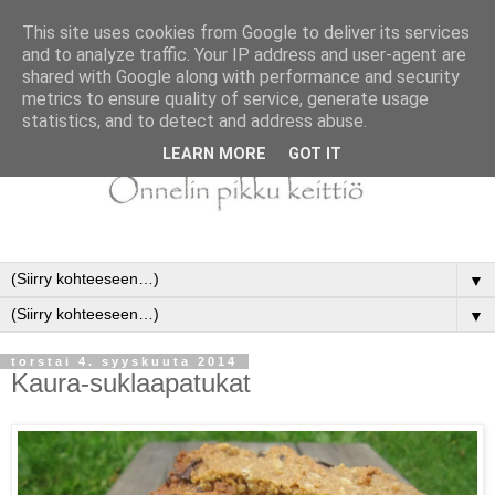
This site uses cookies from Google to deliver its services
and to analyze traffic. Your IP address and user-agent are
shared with Google along with performance and security
metrics to ensure quality of service, generate usage
statistics, and to detect and address abuse.
LEARN MORE
GOT IT
▼
▼
torstai 4. syyskuuta 2014
Kaura-suklaapatukat