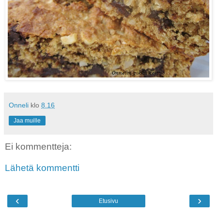
Onneli
klo
8.16
Jaa muille
Ei kommentteja:
Lähetä kommentti
‹
›
Etusivu