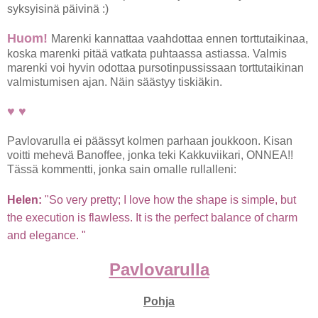
syksyisinä päivinä :)
Huom!
Marenki kannattaa vaahdottaa ennen torttutaikinaa,
koska marenki pitää vatkata puhtaassa astiassa. Valmis
marenki voi hyvin odottaa pursotinpussissaan torttutaikinan
valmistumisen ajan. Näin säästyy tiskiäkin.
♥ ♥
Pavlovarulla ei päässyt kolmen parhaan joukkoon. Kisan
voitti mehevä Banoffee, jonka teki Kakkuviikari, ONNEA!!
Tässä kommentti, jonka sain omalle rullalleni:
Helen:
"
So very pretty; I love how the shape is simple, but
the execution is flawless. It is the perfect balance of charm
and elegance. "
Pavlovarulla
Pohja