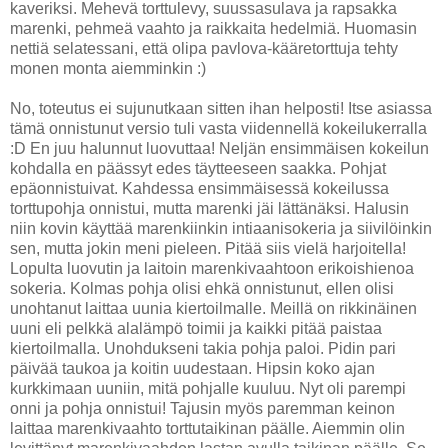
kaveriksi. Mehevä torttulevy, suussasulava ja rapsakka
marenki, pehmeä vaahto ja raikkaita hedelmiä. Huomasin
nettiä selatessani, että olipa pavlova-kääretorttuja tehty
monen monta aiemminkin :)
No, toteutus ei sujunutkaan sitten ihan helposti! Itse asiassa
tämä onnistunut versio tuli vasta viidennellä kokeilukerralla
:D En juu halunnut luovuttaa! Neljän ensimmäisen kokeilun
kohdalla en päässyt edes täytteeseen saakka. Pohjat
epäonnistuivat. Kahdessa ensimmäisessä kokeilussa
torttupohja onnistui, mutta marenki jäi lättänäksi. Halusin
niin kovin käyttää marenkiinkin intiaanisokeria ja siivilöinkin
sen, mutta jokin meni pieleen. Pitää siis vielä harjoitella!
Lopulta luovutin ja laitoin marenkivaahtoon erikoishienoa
sokeria. Kolmas pohja olisi ehkä onnistunut, ellen olisi
unohtanut laittaa uunia kiertoilmalle. Meillä on rikkinäinen
uuni eli pelkkä alalämpö toimii ja kaikki pitää paistaa
kiertoilmalla. Unohdukseni takia pohja paloi. Pidin pari
päivää taukoa ja koitin uudestaan. Hipsin koko ajan
kurkkimaan uuniin, mitä pohjalle kuuluu. Nyt oli parempi
onni ja pohja onnistui! Tajusin myös paremman keinon
laittaa marenkivaahto torttutaikinan päälle. Aiemmin olin