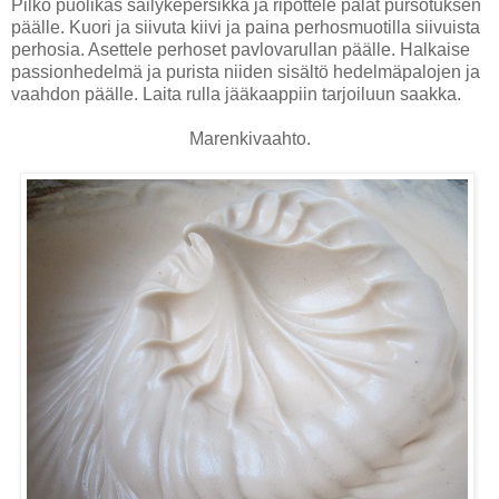
Pilko puolikas säilykepersikka ja ripottele palat pursotuksen
päälle. Kuori ja siivuta kiivi ja paina perhosmuotilla siivuista
perhosia. Asettele perhoset pavlovarullan päälle. Halkaise
passionhedelmä ja purista niiden sisältö hedelmäpalojen ja
vaahdon päälle. Laita rulla jääkaappiin tarjoiluun saakka.
Marenkivaahto.