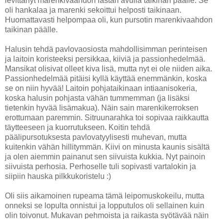
levittänyt marenkivaahdon lastan avulla taikinan päälle. Se
oli hankalaa ja marenki sekoittui helposti taikinaan.
Huomattavasti helpompaa oli, kun pursotin marenkivaahdon
taikinan päälle.
Halusin tehdä pavlovaosiosta mahdollisimman perinteisen
ja laitoin koristeeksi persikkaa, kiiviä ja passionhedelmää.
Mansikat olisivat olleet kiva lisä, mutta nyt ei ole niiden aika.
Passionhedelmää pitäisi kyllä käyttää enemmänkin, koska
se on niin hyvää! Laitoin pohjataikinaan intiaanisokeria,
koska halusin pohjasta vähän tummemman (ja lisäksi
tietenkin hyvää lisämakua). Näin sain marenkikerroksen
erottumaan paremmin. Sitruunarahka toi sopivaa raikkautta
täytteeseen ja kuorrutukseen. Koitin tehdä
päälipursotuksesta pavlovatyylisesti muhevan, mutta
kuitenkin vähän hillitymmän. Kiivi on minusta kaunis sisältä
ja olen aiemmin painanut sen siivuista kukkia. Nyt painoin
siivuista perhosia. Perhoselle tuli sopivasti vartalokin ja
siipiin hauska pilkkukoristelu :)
Oli siis aikamoinen rupeama tämä leipomuskokeilu, mutta
onneksi se lopulta onnistui ja lopputulos oli sellainen kuin
olin toivonut. Mukavan pehmoista ja raikasta syötävää näin