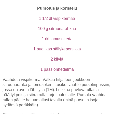
Pursotus ja koristelu
1 1/2 dl vispikermaa
100 g sitruunarahkaa
1 rkl tomusokeria
1 puolikas säilykepersikka
2 kiiviä
1 passionhedelmä
Vaahdota vispikerma. Vatkaa hiljalleen joukkoon
sitruunarahka ja tomusokeri. Lusikoi vaahto pursotinpussiin,
jossa on avoin tähtitylla (1M). Leikkaa pavlovarullasta
päädyt pois ja siirrä rulla tarjoilualustalle. Pursota vaahtoa
rullan päälle haluamallasi tavalla (minä pursotin isoja
sydämiä peräkkäin).