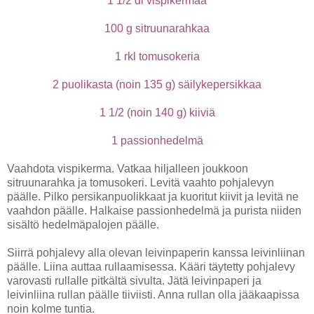
1 1/2 dl vispikermaa
100 g sitruunarahkaa
1 rkl tomusokeria
2 puolikasta (noin 135 g) säilykepersikkaa
1 1/2 (noin 140 g) kiiviä
1 passionhedelmä
Vaahdota vispikerma. Vatkaa hiljalleen joukkoon
sitruunarahka ja tomusokeri. Levitä vaahto pohjalevyn
päälle. Pilko persikanpuolikkaat ja kuoritut kiivit ja levitä ne
vaahdon päälle. Halkaise passionhedelmä ja purista niiden
sisältö hedelmäpalojen päälle.
Siirrä pohjalevy alla olevan leivinpaperin kanssa leivinliinan
päälle. Liina auttaa rullaamisessa. Kääri täytetty pohjalevy
varovasti rullalle pitkältä sivulta. Jätä leivinpaperi ja
leivinliina rullan päälle tiiviisti. Anna rullan olla jääkaapissa
noin kolme tuntia.