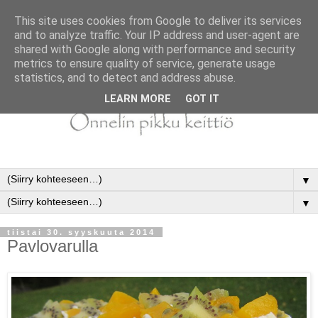
This site uses cookies from Google to deliver its services
and to analyze traffic. Your IP address and user-agent are
shared with Google along with performance and security
metrics to ensure quality of service, generate usage
statistics, and to detect and address abuse.
LEARN MORE
GOT IT
▼
▼
tiistai 30. syyskuuta 2014
Pavlovarulla