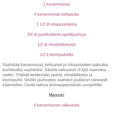
2 kananmunaa
4 kananmunan keltuaista
1 1/2 dl intiaanisokeria
3/4 dl puolikarkeita spelttijauhoja
1/2 dl ohratärkkelystä
1/2 tl leivinjauhetta
Vaahdota kananmunat, keltuaiset ja intiaanisokeri paksuksi,
kuohkeaksi vaahdoksi. Säästä valkuaiset (4 kpl) marenkia
varten. Yhdistä keskenään jauhot, ohratärkkelys ja
leivinjauhe. Siivilöi jauhoseos vaahdon joukkoon varovasti
käännellen. Levitä taikina leivinpaperoidulle uunipellille.
Marenki
4 kananmunan valkuaista