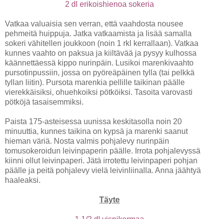
2 dl erikoishienoa sokeria
Vatkaa valuaisia sen verran, että vaahdosta nousee
pehmeitä huippuja. Jatka vatkaamista ja lisää samalla
sokeri vähitellen joukkoon (noin 1 rkl kerrallaan). Vatkaa
kunnes vaahto on paksua ja kiiltävää ja pysyy kulhossa
käännettäessä kippo nurinpäin. Lusikoi marenkivaahto
pursotinpussiin, jossa on pyöreäpäinen tylla (tai pelkkä
tyllan liitin). Pursota marenkia pellille taikinan päälle
vierekkäisiksi, ohuehkoiksi pötköiksi. Tasoita varovasti
pötköjä tasaisemmiksi.
Paista 175-asteisessa uunissa keskitasolla noin 20
minuuttia, kunnes taikina on kypsä ja marenki saanut
hieman väriä. Nosta valmis pohjalevy nurinpäin
tomusokeroidun leivinpaperin päälle. Irrota pohjalevyssä
kiinni ollut leivinpaperi. Jätä irrotettu leivinpaperi pohjan
päälle ja peitä pohjalevy vielä leivinliinalla. Anna jäähtyä
haaleaksi.
Täyte