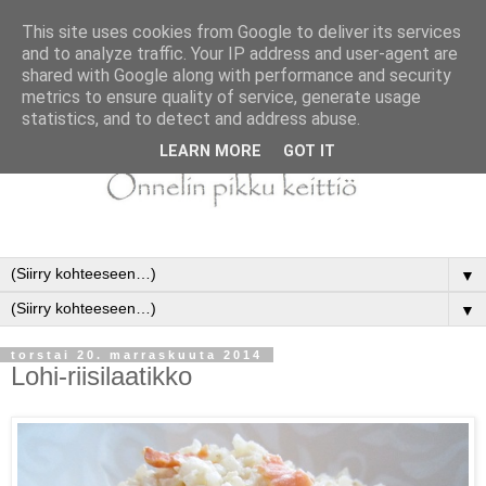
This site uses cookies from Google to deliver its services
and to analyze traffic. Your IP address and user-agent are
shared with Google along with performance and security
metrics to ensure quality of service, generate usage
statistics, and to detect and address abuse.
LEARN MORE
GOT IT
▼
▼
torstai 20. marraskuuta 2014
Lohi-riisilaatikko