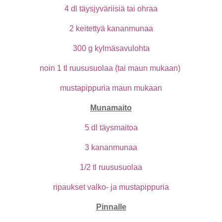
4 dl täysjyväriisiä tai ohraa
2 keitettyä kananmunaa
300 g kylmäsavulohta
noin 1 tl ruususuolaa (tai maun mukaan)
mustapippuria maun mukaan
Munamaito
5 dl täysmaitoa
3 kananmunaa
1/2 tl ruususuolaa
ripaukset valko- ja mustapippuria
Pinnalle