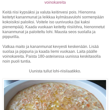
voinokareita
Keitä riisi kypsäksi ja valuta keitinvesi pois. Hienonna
keitetyt kananmunat ja leikkaa kylmäsavulohi sormenpään
kokoisiksi paloiksi. Voitele iso uunivuoka (tai kaksi
pienempää). Kaada vuokaan keitetty riisi/ohra, hienonnetut
kananmunat ja paloiteltu lohi. Mausta seos suolalla ja
pippurilla.
Vatkaa maito ja kananmunat kevyesti keskenään. Lisää
suolaa ja pippuria ja kaada liemi vuokaan. Laita päälle
voinokareita. Paista 180-asteisessa uunissa keskitasolla
noin puoli tuntia.
Uunista tullut lohi-riisilaatikko.