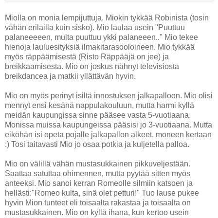
Miolla on monia lempijuttuja. Miokin tykkää Robinista (tosin
vähän erilailla kuin sisko). Mio laulaa usein "Puuttuu
palaneeeeen, multa puuttuu ykki palaneeen.." Mio tekee
hienoja lauluesityksiä ilmakitarasooloineen. Mio tykkää
myös räppäämisestä (Risto Räppääjä on jee) ja
breikkaamisesta. Mio on joskus nähnyt televisiosta
breikdancea ja matkii yllättävän hyvin.
Mio on myös perinyt isiltä innostuksen jalkapalloon. Mio olisi
mennyt ensi kesänä nappulakouluun, mutta harmi kyllä
meidän kaupungissa sinne pääsee vasta 5-vuotiaana.
Monissa muissa kaupungeissa pääsisi jo 3-vuotiaana. Mutta
eiköhän isi opeta pojalle jalkapallon alkeet, moneen kertaan
:) Tosi taitavasti Mio jo osaa potkia ja kuljetella palloa.
Mio on välillä vähän mustasukkainen pikkuveljestään.
Saattaa satuttaa ohimennen, mutta pyytää sitten myös
anteeksi. Mio sanoi kerran Romeolle silmiin katsoen ja
hellästi:"Romeo kulta, sinä olet petturi!" Tuo lause pukee
hyvin Mion tunteet eli toisaalta rakastaa ja toisaalta on
mustasukkainen. Mio on kyllä ihana, kun kertoo usein