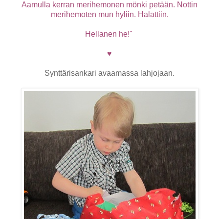
Aamulla kerran merihemonen mönki petään. Nottin
merihemoten mun hyliin. Halattiin.
Hellanen he!"
♥
Synttärisankari avaamassa lahjojaan.