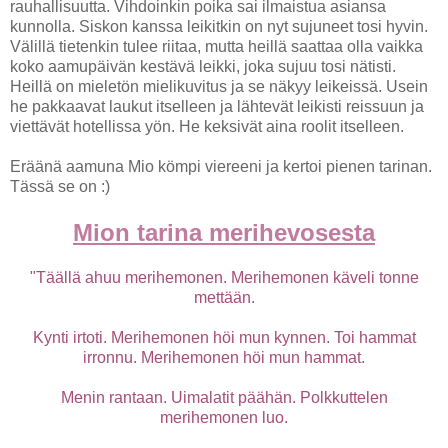
rauhallisuutta. Vihdoinkin poika sai ilmaistua asiansa
kunnolla. Siskon kanssa leikitkin on nyt sujuneet tosi hyvin.
Välillä tietenkin tulee riitaa, mutta heillä saattaa olla vaikka
koko aamupäivän kestävä leikki, joka sujuu tosi nätisti.
Heillä on mieletön mielikuvitus ja se näkyy leikeissä. Usein
he pakkaavat laukut itselleen ja lähtevät leikisti reissuun ja
viettävät hotellissa yön. He keksivät aina roolit itselleen.
Eräänä aamuna Mio kömpi viereeni ja kertoi pienen tarinan.
Tässä se on :)
Mion tarina merihevosesta
"Täällä ahuu merihemonen. Merihemonen käveli tonne
mettään.
Kynti irtoti. Merihemonen höi mun kynnen. Toi hammat
irronnu. Merihemonen höi mun hammat.
Menin rantaan. Uimalatit päähän. Polkkuttelen
merihemonen luo.