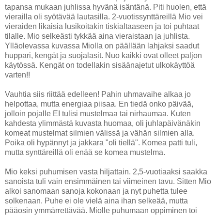
tapansa mukaan juhlissa hyvänä isäntänä. Piti huolen, että
vierailla oli syötävää lautasilla. 2-vuotissynttäreillä Mio vei
vieraiden likaisia lusikoitakin tiskialtaaseen ja toi puhtaat
tilalle. Mio selkeästi tykkää aina vieraistaan ja juhlista.
Ylläolevassa kuvassa Miolla on päällään lahjaksi saadut
huppari, kengät ja suojalasit. Nuo kaikki ovat olleet paljon
käytössä. Kengät on todellakin sisäänajetut ulkokäyttöä
varten!!
Vauhtia siis riittää edelleen! Pahin uhmavaihe alkaa jo
helpottaa, mutta energiaa piisaa. En tiedä onko päivää,
jolloin pojalle EI tulisi mustelmaa tai nirhaumaa. Kuten
kahdesta ylimmästä kuvasta huomaa, oli juhlapäivänäkin
komeat mustelmat silmien välissä ja vähän silmien alla.
Poika oli hypännyt ja jakkara "oli tiellä". Komea patti tuli,
mutta synttäreillä oli enää se komea mustelma.
Mio keksi puhumisen vasta hiljattain. 2,5-vuotiaaksi saakka
sanoista tuli vain ensimmäinen tai viimeinen tavu. Sitten Mio
alkoi sanomaan sanoja kokonaan ja nyt puhetta tulee
solkenaan. Puhe ei ole vielä aina ihan selkeää, mutta
pääosin ymmärrettävää. Miolle puhumaan oppiminen toi