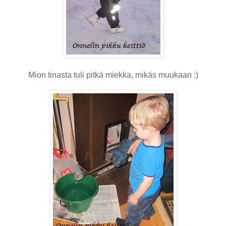
Mion tinasta tuli pitkä miekka, mikäs muukaan :)