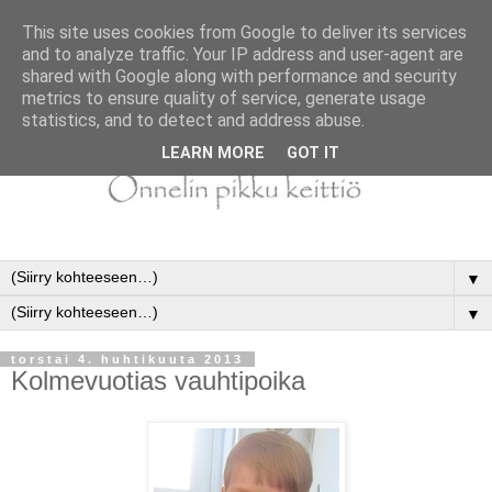
This site uses cookies from Google to deliver its services
and to analyze traffic. Your IP address and user-agent are
shared with Google along with performance and security
metrics to ensure quality of service, generate usage
statistics, and to detect and address abuse.
LEARN MORE
GOT IT
▼
▼
torstai 4. huhtikuuta 2013
Kolmevuotias vauhtipoika