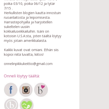
poika 03/10, poika 06/12 ja tytär
7/15 .
Herkullisten blogien kautta innostuin
ruoanlaitosta ja leipomisesta.
Harrastepohjalla ja harjoitellen
sukeltelen uusiin
kokkailuseikkailuihin. Isäni on
kotoisin U.S.A:sta, joten täältä löytyy
myös jotain amerikkalaista.
Kaikki kuvat ovat omiani. Ethän siis
kopioi niitä luvatta, kiitos!
onnelinpikkukeittio@gmail.com
Onneli löytyy täältä: