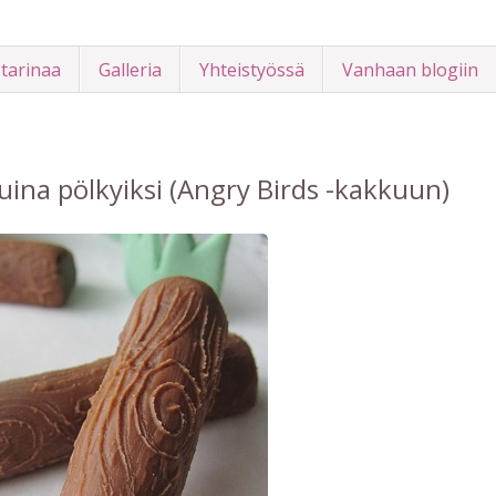
 tarinaa
Galleria
Yhteistyössä
Vanhaan blogiin
ina pölkyiksi (Angry Birds -kakkuun)