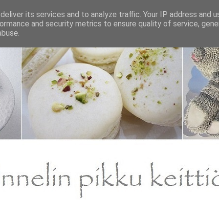
eliver its services and to analyze traffic. Your IP address and 
ormance and security metrics to ensure quality of service, gen
abuse.