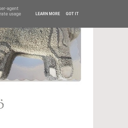
user-agent
erate usage
LEARN MORE
GOT IT