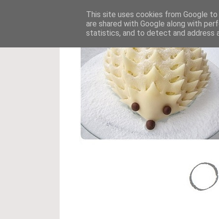
This site uses cookies from Google to d
are shared with Google along with perf
statistics, and to detect and address 