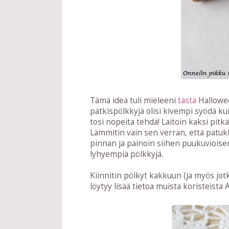
Tämä idea tuli mieleeni
tästä
Hallowee
pätkispölkkyjä olisi kivempi syödä ku
tosi nopeita tehdä! Laitoin kaksi pitk
Lämmitin vain sen verran, että patukk
pinnan ja painoin siihen puukuvioisen 
lyhyempiä pölkkyjä.
Kiinnitin pölkyt kakkuun (ja myös jotk
löytyy lisää tietoa muista koristeista