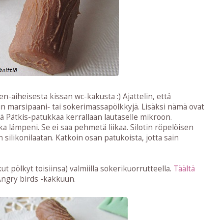
n-aiheisesta kissan wc-kakusta :) Ajattelin, että
in marsipaani- tai sokerimassapölkkyjä. Lisäksi nämä ovat
ää Pätkis-patukkaa kerrallaan lautaselle mikroon.
a lämpeni. Se ei saa pehmetä liikaa. Silotin röpelöisen
silikonilaatan. Katkoin osan patukoista, jotta sain
ut pölkyt toisiinsa) valmiilla sokerikuorrutteella.
Täältä
 Angry birds -kakkuun.