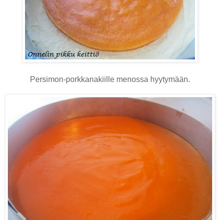
Persimon-porkkanakiille menossa hyytymään.