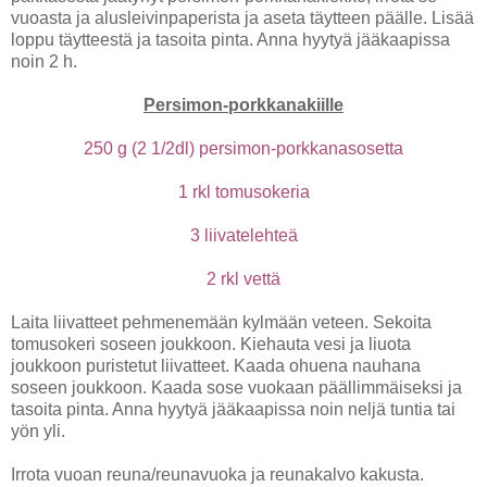
vuoasta ja alusleivinpaperista ja aseta täytteen päälle. Lisää
loppu täytteestä ja tasoita pinta. Anna hyytyä jääkaapissa
noin 2 h.
Persimon-porkkanakiille
250 g (2 1/2dl) persimon-porkkanasosetta
1 rkl tomusokeria
3 liivatelehteä
2 rkl vettä
Laita liivatteet pehmenemään kylmään veteen. Sekoita
tomusokeri soseen joukkoon. Kiehauta vesi ja liuota
joukkoon puristetut liivatteet. Kaada ohuena nauhana
soseen joukkoon. Kaada sose vuokaan päällimmäiseksi ja
tasoita pinta. Anna hyytyä jääkaapissa noin neljä tuntia tai
yön yli.
Irrota vuoan reuna/reunavuoka ja reunakalvo kakusta.