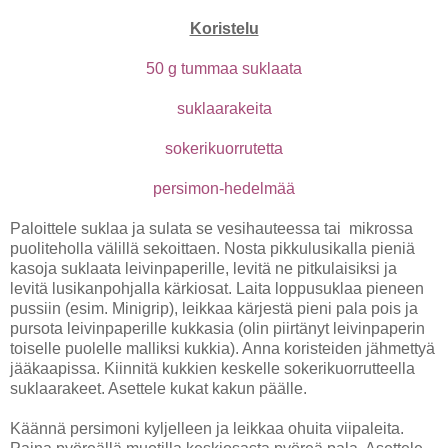
Koristelu
50 g tummaa suklaata
suklaarakeita
sokerikuorrutetta
persimon-hedelmää
Paloittele suklaa ja sulata se vesihauteessa tai mikrossa
puoliteholla välillä sekoittaen. Nosta pikkulusikalla pieniä
kasoja suklaata leivinpaperille, levitä ne pitkulaisiksi ja
levitä lusikanpohjalla kärkiosat. Laita loppusuklaa pieneen
pussiin (esim. Minigrip), leikkaa kärjestä pieni pala pois ja
pursota leivinpaperille kukkasia (olin piirtänyt leivinpaperin
toiselle puolelle malliksi kukkia). Anna koristeiden jähmettyä
jääkaapissa. Kiinnitä kukkien keskelle sokerikuorrutteella
suklaarakeet. Asettele kukat kakun päälle.
Käännä persimoni kyljelleen ja leikkaa ohuita viipaleita.