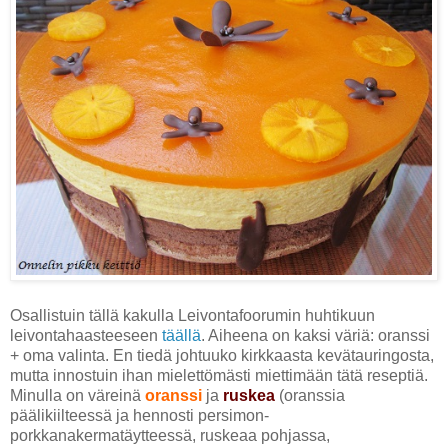
Osallistuin tällä kakulla Leivontafoorumin huhtikuun
leivontahaasteeseen
täällä
. Aiheena on kaksi väriä: oranssi
+ oma valinta. En tiedä johtuuko kirkkaasta kevätauringosta,
mutta innostuin ihan mielettömästi miettimään tätä reseptiä.
Minulla on väreinä
oranssi
ja
ruskea
(oranssia
päälikiilteessä ja hennosti persimon-
porkkanakermatäytteessä, ruskeaa pohjassa,