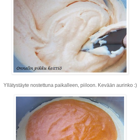
Yllätystäyte nostettuna paikalleen, piiloon. Kevään aurinko :)