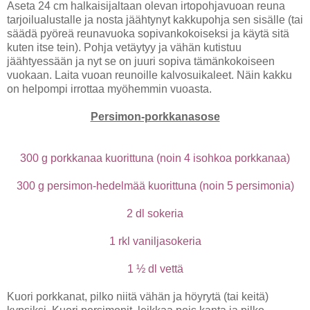
Aseta 24 cm halkaisijaltaan olevan irtopohjavuoan reuna
tarjoilualustalle ja nosta jäähtynyt kakkupohja sen sisälle (tai
säädä pyöreä reunavuoka sopivankokoiseksi ja käytä sitä
kuten itse tein). Pohja vetäytyy ja vähän kutistuu
jäähtyessään ja nyt se on juuri sopiva tämänkokoiseen
vuokaan. Laita vuoan reunoille kalvosuikaleet. Näin kakku
on helpompi irrottaa myöhemmin vuoasta.
Persimon-porkkanasose
300 g porkkanaa kuorittuna (noin 4 isohkoa porkkanaa)
300 g persimon-hedelmää kuorittuna (noin 5 persimonia)
2 dl sokeria
1 rkl vaniljasokeria
1 ½ dl vettä
Kuori porkkanat, pilko niitä vähän ja höyrytä (tai keitä)