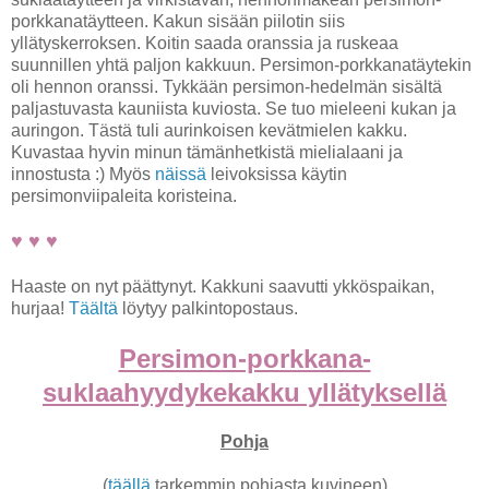
porkkanatäytteen. Kakun sisään piilotin siis
yllätyskerroksen. Koitin saada oranssia ja ruskeaa
suunnillen yhtä paljon kakkuun. Persimon-porkkanatäytekin
oli hennon oranssi. Tykkään persimon-hedelmän sisältä
paljastuvasta kauniista kuviosta. Se tuo mieleeni kukan ja
auringon. Tästä tuli aurinkoisen kevätmielen kakku.
Kuvastaa hyvin minun tämänhetkistä mielialaani ja
innostusta :) Myös
näissä
leivoksissa käytin
persimonviipaleita koristeina.
♥ ♥ ♥
Haaste on nyt päättynyt. Kakkuni saavutti ykköspaikan,
hurjaa!
Täältä
löytyy palkintopostaus.
Persimon-porkkana-
suklaahyydykekakku yllätyksellä
Pohja
(
täällä
tarkemmin pohjasta kuvineen)