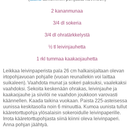
2 kananmunaa
3/4 dl sokeria
3/4 dl ohratärkkelystä
½ tl leivinjauhetta
1 rkl tummaa kaakaojauhetta
Leikkaa leivinpaperista pala 26 cm halkaisijaltaan olevan
irtopohjavuoan pohjalle (vuoan reunallekin voi laittaa
suikaleen). Vaahdota munat ja sokeri paksuksi, vaalekaksi
vaahdoksi. Sekoita keskenään ohrakas, leivinjauhe ja
kaakaojauhe ja siivilöi ne vaahdon joukkoon varovasti
käännellen. Kaada taikina vuokaan. Paista 225-asteisessa
uunissa keskitasolla noin 6 minuuttia. Kumoa uunista tullut
kääretorttupohja ylösalaisin sokeroidulle leivinpaperille.
Irrota kääretorttupohjasta siinä kiinni oleva leivinpaperi.
Anna pohjan jäähtyä.