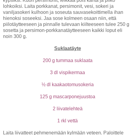
kypsiksi. Kuori persimonit, leikkaa pois kanta ja pilko
lohkoiksi. Laita porkkanat, persimonit, vesi, sokeri ja
vaniljasokeri kulhoon ja soseuta sauvasekoittimella ihan
hienoksi soseeksi. Jaa sose kolmeen osaan niin, että
piilotäytteeseen ja pinnalle tulevaan kiilteeseen tulee 250 g
sosetta ja persimon-porkkanatäytteeseen kaikki loput eli
noin 300 g.
Suklaatäyte
200 g tummaa suklaata
3 dl vispikermaa
½ dl kaakaotomusokeria
125 g mascarponejuustoa
2 liivatelehteä
1 rkl vettä
Laita liivatteet pehmenemään kylmään veteen. Paloittele