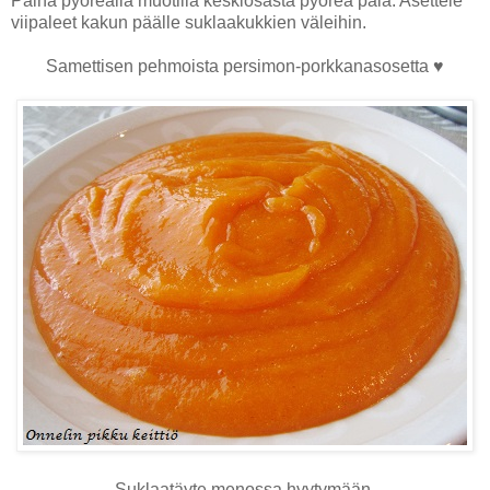
Paina pyöreällä muotilla keskiosasta pyöreä pala. Asettele
viipaleet kakun päälle suklaakukkien väleihin.
Samettisen pehmoista persimon-porkkanasosetta ♥
Suklaatäyte menossa hyytymään.