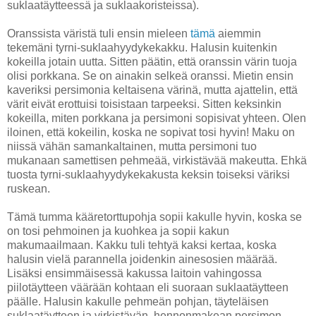
suklaatäytteessä ja suklaakoristeissa).
Oranssista väristä tuli ensin mieleen
tämä
aiemmin
tekemäni tyrni-suklaahyydykekakku. Halusin kuitenkin
kokeilla jotain uutta. Sitten päätin, että oranssin värin tuoja
olisi porkkana. Se on ainakin selkeä oranssi. Mietin ensin
kaveriksi persimonia keltaisena värinä, mutta ajattelin, että
värit eivät erottuisi toisistaan tarpeeksi. Sitten keksinkin
kokeilla, miten porkkana ja persimoni sopisivat yhteen. Olen
iloinen, että kokeilin, koska ne sopivat tosi hyvin! Maku on
niissä vähän samankaltainen, mutta persimoni tuo
mukanaan samettisen pehmeää, virkistävää makeutta. Ehkä
tuosta tyrni-suklaahyydykekakusta keksin toiseksi väriksi
ruskean.
Tämä tumma kääretorttupohja sopii kakulle hyvin, koska se
on tosi pehmoinen ja kuohkea ja sopii kakun
makumaailmaan. Kakku tuli tehtyä kaksi kertaa, koska
halusin vielä parannella joidenkin ainesosien määrää.
Lisäksi ensimmäisessä kakussa laitoin vahingossa
piilotäytteen väärään kohtaan eli suoraan suklaatäytteen
päälle. Halusin kakulle pehmeän pohjan, täyteläisen
suklaatäytteen ja virkistävän, hennonmakean persimon-