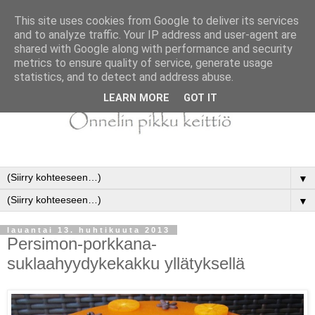
This site uses cookies from Google to deliver its services
and to analyze traffic. Your IP address and user-agent are
shared with Google along with performance and security
metrics to ensure quality of service, generate usage
statistics, and to detect and address abuse.
LEARN MORE
GOT IT
▼
▼
lauantai 13. huhtikuuta 2013
Persimon-porkkana-
suklaahyydykekakku yllätyksellä