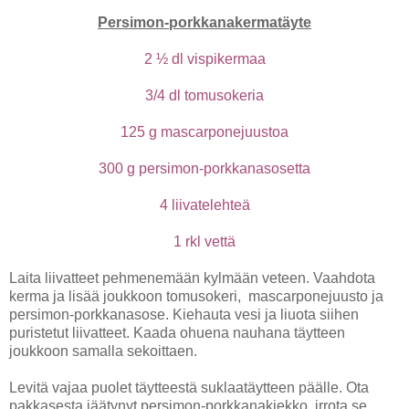
Persimon-porkkanakermatäyte
2 ½ dl vispikermaa
3/4 dl tomusokeria
125 g mascarponejuustoa
300 g persimon-porkkanasosetta
4 liivatelehteä
1 rkl vettä
Laita liivatteet pehmenemään kylmään veteen. Vaahdota
kerma ja lisää joukkoon tomusokeri, mascarponejuusto ja
persimon-porkkanasose. Kiehauta vesi ja liuota siihen
puristetut liivatteet. Kaada ohuena nauhana täytteen
joukkoon samalla sekoittaen.
Levitä vajaa puolet täytteestä suklaatäytteen päälle. Ota
pakkasesta jäätynyt persimon-porkkanakiekko, irrota se