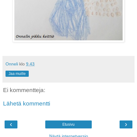
Onneli
klo
9.43
Jaa muille
Ei kommentteja:
Lähetä kommentti
‹
›
Etusivu
Näytä internetversio