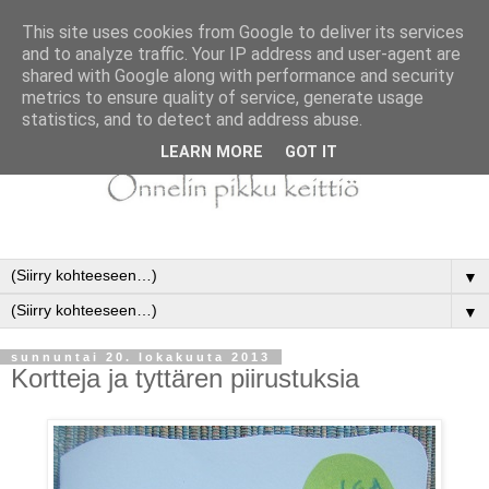
This site uses cookies from Google to deliver its services
and to analyze traffic. Your IP address and user-agent are
shared with Google along with performance and security
metrics to ensure quality of service, generate usage
statistics, and to detect and address abuse.
LEARN MORE
GOT IT
▼
▼
sunnuntai 20. lokakuuta 2013
Kortteja ja tyttären piirustuksia