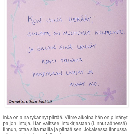
Inka on aina tykännyt piirtää. Viime aikoina hän on piirtänyt
paljon lintuja. Hän valitsee lintukirjastaan (Linnut äänessä)
linnun, ottaa siitä mallia ja piirtää sen. Jokaisessa linnussa