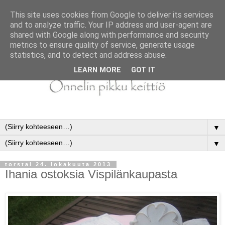
This site uses cookies from Google to deliver its services
and to analyze traffic. Your IP address and user-agent are
shared with Google along with performance and security
metrics to ensure quality of service, generate usage
statistics, and to detect and address abuse.
LEARN MORE
GOT IT
▼
▼
torstai 24. lokakuuta 2013
Ihania ostoksia Vispilänkaupasta