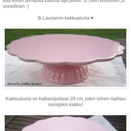
että voisin pompata katosta läpi pilviin :D Olen kiitollinen ja
onnellinen :)
Ib Laursenin kakkualusta ♥
Kakkualusta on halkaisijaltaan 28 cm, joten siihen mahtuu
isompikin kakku!