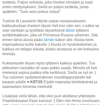
tuotteita. Paljon sellaista, joka hivelee silmääni ja sopii
omiin mieltymyksiini. Siellä on paljon tuotteita, joista
ajattelen: "Tuon aion joskus ostaa!"
Tuohon Ib Laursenin Mynte-sarjan roosanväriseen
kakkualustaan ihastuin täysin heti kun näin sen. Lisäksi se
sopi väriltään ja tyyliltään täysellisesti
tähän
tyttäreni
synttärikakkuun, joka oli Prinsessa Ruusus-aiheinen. Sitä
ennen tämä alusta pääsi
tämän
kakun alle. Alusta toimi
inspiraationa tuolle kakulle :) Alusta on hyvänkokoinen ja
kakkua on helppo leikata, koska alustassa ei ole kohoavia
reunoja.
Kukkamuotin tilasin myös tyttäreni kakkua ajatellen. Tuo
pikkuinen naulakko oli vaan pakko saada. Minulla oli heti
mielessä sopiva paikka sille keittiössä. Siellä se nyt on :)
Tuo suloinen sydänkoristeinen muistilappunipistin tuli
kaupan päälle ♥
KIITOS
Eijalle nopeasta toimituksesta ja
saamastani iloisesta mielestä!
Lisäänpä vielä tähän, että olen juuri aloittanut yhteistyön
Vispilänkaupan Eijan kanssa! :) Olen niin hirmu innoissani,