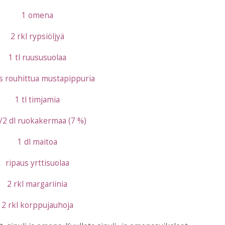
1 omena
2 rkl rypsiöljyä
1 tl ruususuolaa
s rouhittua mustapippuria
1 tl timjamia
/2 dl ruokakermaa (7 %)
1 dl maitoa
ripaus yrttisuolaa
2 rkl margariinia
2 rkl korppujauhoja