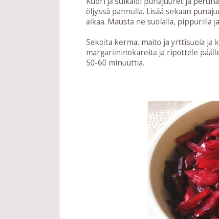
Kuori ja suikaloi punajuuret ja peruna
öljyssä pannulla. Lisää sekaan punaju
aikaa. Mausta ne suolalla, pippurilla 
Sekoita kerma, maito ja yrttisuola ja 
margariininokareita ja ripottele pääl
50-60 minuuttia.