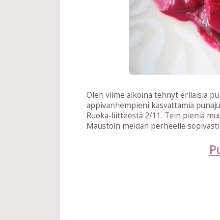
Olen viime aikoina tehnyt erilaisia pu
appivanhempieni kasvattamia punaju
Ruoka-liitteestä 2/11. Tein pieniä m
Maustoin meidän perheelle sopivasti e
P