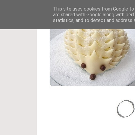
This site uses cookies from Google to d
are shared with Google along with perf
statistics, and to detect and address 