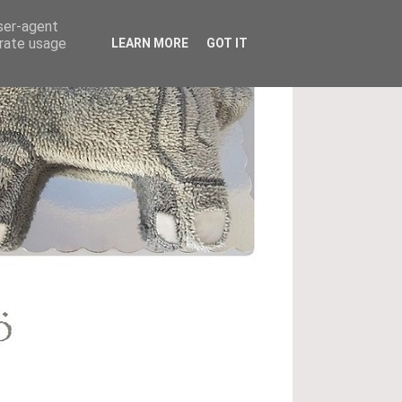
user-agent
erate usage
LEARN MORE
GOT IT