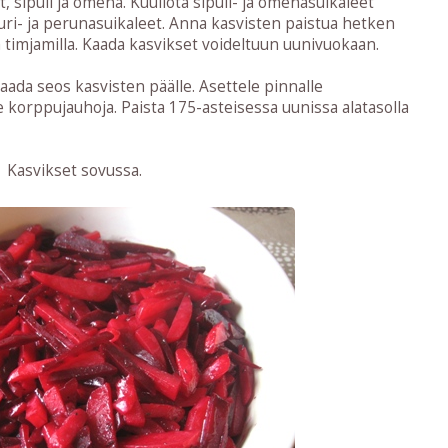
t, sipuli ja omena. Kuullota sipuli- ja omenasuikaleet
uri- ja perunasuikaleet. Anna kasvisten paistua hetken
ja timjamilla. Kaada kasvikset voideltuun uunivuokaan.
kaada seos kasvisten päälle. Asettele pinnalle
le korppujauhoja. Paista 175-asteisessa uunissa alatasolla
Kasvikset sovussa.