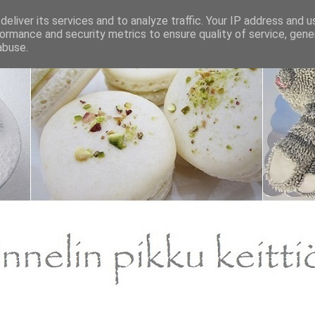
eliver its services and to analyze traffic. Your IP address and 
ormance and security metrics to ensure quality of service, gen
abuse.