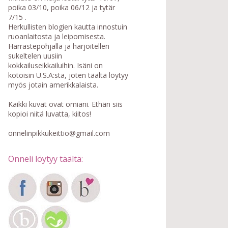
poika 03/10, poika 06/12 ja tytär
7/15 .
Herkullisten blogien kautta innostuin
ruoanlaitosta ja leipomisesta.
Harrastepohjalla ja harjoitellen
sukeltelen uusiin
kokkailuseikkailuihin. Isäni on
kotoisin U.S.A:sta, joten täältä löytyy
myös jotain amerikkalaista.
Kaikki kuvat ovat omiani. Ethän siis
kopioi niitä luvatta, kiitos!
onnelinpikkukeittio@gmail.com
Onneli löytyy täältä: