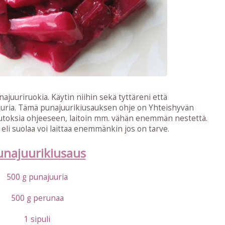
najuuriruokia. Käytin niihin sekä tyttäreni että
uria. Tämä punajuurikiusauksen ohje on Yhteishyvän
uutoksia ohjeeseen, laitoin mm. vähän enemmän nestettä.
li suolaa voi laittaa enemmänkin jos on tarve.
unajuurikiusaus
500 g punajuuria
500 g perunaa
1 sipuli