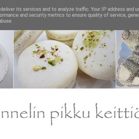
eliver its services and to analyze traffic. Your IP address and 
ormance and security metrics to ensure quality of service, gen
abuse.