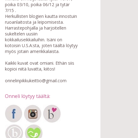
poika 03/10, poika 06/12 ja tytär
7/15 .
Herkullisten blogien kautta innostuin
ruoanlaitosta ja leipomisesta.
Harrastepohjalla ja harjoitellen
sukeltelen uusiin
kokkailuseikkailuihin. Isäni on
kotoisin U.S.A:sta, joten täältä löytyy
myös jotain amerikkalaista.
Kaikki kuvat ovat omiani. Ethän siis
kopioi niitä luvatta, kiitos!
onnelinpikkukeittio@gmail.com
Onneli löytyy täältä: