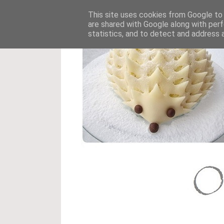
This site uses cookies from Google to d
are shared with Google along with perf
statistics, and to detect and address 