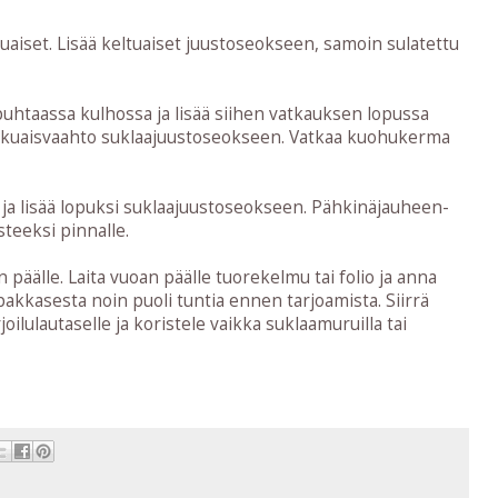
uaiset. Lisää keltuaiset juustoseokseen, samoin sulatettu
puhtaassa kulhossa ja lisää siihen vatkauksen lopussa
valkuaisvaahto suklaajuustoseokseen. Vatkaa kuohukerma
ne ja lisää lopuksi suklaajuustoseokseen. Pähkinäjauheen-
steeksi pinnalle.
äälle. Laita vuoan päälle tuorekelmu tai folio ja anna
pakkasesta noin puoli tuntia ennen tarjoamista. Siirrä
oilulautaselle ja koristele vaikka suklaamuruilla tai