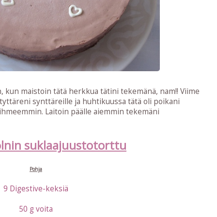
 kun maistoin tätä herkkua tätini tekemänä, nam!! Viime
ttäreni synttäreille ja huhtikuussa tätä oli poikani
ua ihmeemmin. Laitoin päälle aiemmin tekemäni
olnin suklaajuustotorttu
Pohja
9 Digestive-keksiä
50 g voita