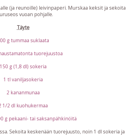
alle (ja reunoille) leivinpaperi. Murskaa keksit ja sekoita
muruseos vuoan pohjalle.
Täyte
00 g tummaa suklaata
maustamatonta tuorejuustoa
150 g (1,8 dl) sokeria
1 tl vaniljasokeria
2 kananmunaa
2 1/2 dl kuohukermaa
0 g pekaani- tai saksanpähkinöitä
ssa. Sekoita keskenään tuorejuusto, noin 1 dl sokeria ja