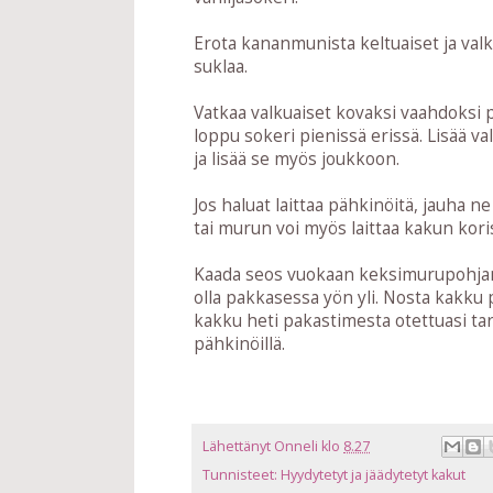
Erota kananmunista keltuaiset ja valk
suklaa.
Vatkaa valkuaiset kovaksi vaahdoksi 
loppu sokeri pienissä erissä. Lisää 
ja lisää se myös joukkoon.
Jos haluat laittaa pähkinöitä, jauha 
tai murun voi myös laittaa kakun kori
Kaada seos vuokaan keksimurupohjan p
olla pakkasessa yön yli. Nosta kakku 
kakku heti pakastimesta otettuasi tarj
pähkinöillä.
Lähettänyt
Onneli
klo
8.27
Tunnisteet:
Hyydytetyt ja jäädytetyt kakut