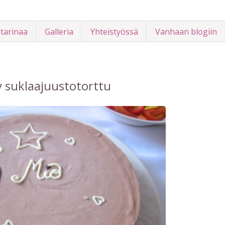
 tarinaa
Galleria
Yhteistyössä
Vanhaan blogiin
y suklaajuustotorttu