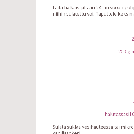
Laita halkaisijaltaan 24 cm vuoan pohj
niihin sulatettu voi. Taputtele keksi
2
200 g 
halutessasi10
Sulata suklaa vesihauteessa tai mikro
vaniljasokeri.