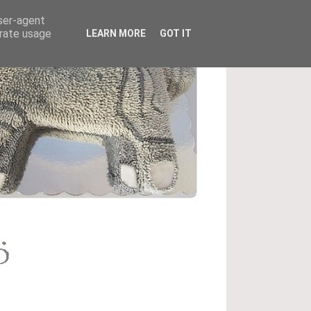
user-agent
erate usage
LEARN MORE
GOT IT